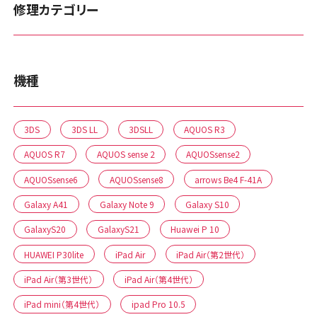
修理カテゴリー
機種
3DS
3DS LL
3DSLL
AQUOS R3
AQUOS R7
AQUOS sense 2
AQUOSsense2
AQUOSsense6
AQUOSsense8
arrows Be4 F-41A
Galaxy A41
Galaxy Note 9
Galaxy S10
GalaxyS20
GalaxyS21
Huawei P 10
HUAWEI P30lite
iPad Air
iPad Air（第2世代）
iPad Air（第3世代）
iPad Air（第4世代）
iPad mini（第4世代）
ipad Pro 10.5