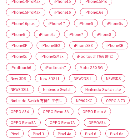
iPhone14ProMax
iPhone15
iPhone15Pro
iPhone15ProMax
iPhone16
iPhone16e
iPhone16plus
iPhone17
iPhone5
iPhone5s
iPhone6
iPhone6s
iPhone7
iPhone8
iPhone8P
iPhoneSE2
iPhoneSE3
iPhoneXR
iPhoneXs
iPhoneXsMax
iPod touch（第6世代）
iPodtouch6
iPodtouch7
Moto G50 5G
New 3DS
New 3DS LL
NEW2DSLL
NEW3DS
NEW3DSLL
Nintendo Switch
Nintendo Switch Lite
Nintendo Switch 有機ELモデル
NP902KC
OPPO A 73
OPPO A54
OPPO Reno 5A
OPPO Reno A
OPPO Reno5A
OPPO Reno7A
OPPOA54
Pixel
Pixel 3
Pixel 4a
Pixel 6
Pixel 6a