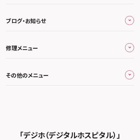
スマホスピタル 熊谷
スマホスピタル静岡パルコ
郵送修理依頼
スマホスピタル by デジホ 梅田地下（うめちか）
スマホスピタル 松江
九州・沖縄
ノートン申込みキャンペーン
スマホスピタル ゲオデジタルベース川口元郷
スマホスピタル 藤枝
スマホスピタル京橋
ブログ・お知らせ
スマホスピタル岡山駅前
スマホスピタル by デジホ マークイズ福岡もも
ち
キャンペーン一覧
スマホスピタル埼玉大宮
スマホスピタル名古屋駅前
スマホスピタル by デジホ天王寺ミオ
スマホスピタル高松
お役立ち情報
スマホスピタル 香椎九産大前
スマホスピタル テルル蒲生
スマホスピタル名古屋金山
修理メニュー
スマホスピタル難波
スマホスピタル西条
お知らせ
スマホスピタル福岡天神
スマホスピタル テルル新越谷
スマホスピタル 大府
スマホスピタル高槻
スマホスピタル高知
修理メニュー トップ
スマホスピタル熊本下通
スマホスピタル テルル草加花栗
スマホスピタル 西枇杷島
その他のメニュー
スマホスピタルイオンタウン茨木太田
iPhone修理メニュー
スマホスピタル GODOモバイル大分府内町
スマホスピタル テルル東川口
スマホスピタル 尾張旭
スマホスピタル江坂
加盟店募集
スマホスピタル沖縄美里
iPad修理メニュー
スマホスピタル船橋FACE
スマホスピタル ゲオデジタルベース名古屋焼山
スマホスピタルくずはモール
スタッフ募集
Android修理メニュー
スマホスピタル柏
スマホスピタル知多
スマホスピタルビオルネ枚方
法人サービス
ゲーム機修理メニュー
スマホスピタル 佐倉
スマホスピタル平和が丘
スマホスピタル住道オペラパーク
「デジホ（デジタルホスピタル）」