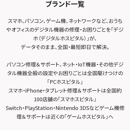
FCNTスマートフォン修理
スマホスピタル テルル松戸五香
MacBook修理メニュー
ブランド一覧
スマホスピタル春日井勝川
スマホスピタル東大阪ロンモール布施
POSレジ緊急サポート
スマホスピタル テルル南流山
Surface修理メニュー
スマホスピタル堺
スマホ、パソコン、ゲーム機、ネットワークなど、おうち
スマホスピタル テルル宮野木
やオフィスのデジタル機器の修理・お困りごとを「デジ
スマホスピタル 堺出張所
ホ（デジタルホスピタル）」が、
スマホスピタル千葉
スマホスピタル京都河原町
データそのまま、全国・最短即日で解決。
スマホスピタル 東京大手町
スマホスピタル by デジホ 京都駅前
パソコン修理＆サポート、ネット・IoT機器・その他デジ
スマホスピタル 大森
スマホスピタル宇治槙島
タル機器全般の設定やお困りごとは全国駆けつけの
スマホスピタル練馬
スマホスピタル烏丸
「PCホスピタル」
スマホ・iPhone・タブレット修理＆サポートは全国約
スマホスピタル 神田
スマホスピタル 京都宇治
100店舗の「スマホスピタル」
スマホスピタル三軒茶屋
スマホスピタル 福知山
Switch・PlayStation・Nintendo 3DSなどゲーム機修
理＆サポートは近くの「ゲームホスピタル」へ
スマホスピタル秋葉原
スマホスピタル神戸三宮
スマホスピタル 新宿