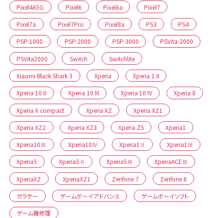
Pixel4A5G
Pixel6
Pixel6a
Pixel7
Pixel7a
Pixel7Pro
Pixel8a
PS3
PS4
PSP 1000
PSP 2000
PSP 3000
PSVita-2000
PSVita2000
Switch
Switchlite
Xiaomi Black Shark 3
Xperia
Xperia 1 II
Xperia 10 II
Xperia 10 III
Xperia 10 IV
Xperia 8
Xperia X compact
Xperia XZ
Xperia XZ1
Xperia XZ2
Xperia XZ3
Xperia Z5
Xperia1
Xperia10Ⅲ
Xperia10Ⅳ
Xperia1Ⅱ
Xperia1Ⅲ
Xperia5
Xperia5Ⅱ
Xperia5Ⅲ
XperiaACEⅢ
XperiaXZ
XperiaXZ1
Zenfone 7
Zenfone 8
ガラケー
ゲームボーイアドバンス
ゲームボーイソフト
ゲーム機修理