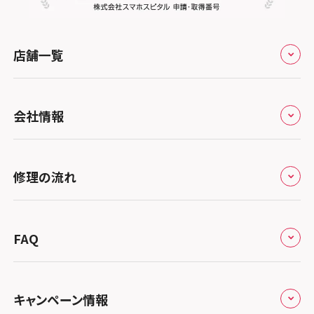
店舗一覧
全国
会社情報
北海道・東北
修理サービスの特長
スマホスピタル大丸札幌
関東
修理の流れ
会社概要
スマホスピタル宇都宮
北陸・甲信越
来店修理の流れ
総務省登録業者
スマホスピタル 高崎
スマホスピタルアル・プラザ小松
東海
FAQ
郵送修理の流れ
スマホスピタル鴻巣
特定商取引法に関する表記
スマホスピタル 北陸総合修理センター
スマホスピタル岐阜
関西
よくあるご質問
スマホスピタル テルル三芳
スマホスピタル 長野
プライバシーポリシー
スマホスピタル 浜松
スマホスピタル 大阪梅田
キャンペーン情報
中国・四国