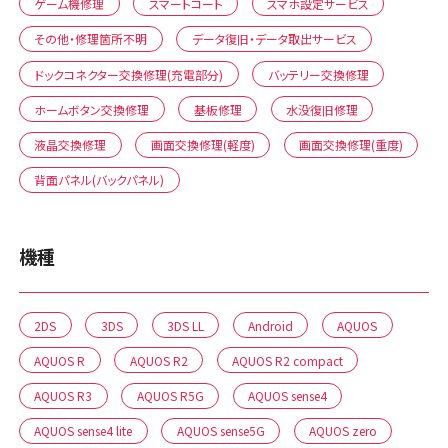
ゲーム機修理
スマートコート
スマホ設定サービス
その他・修理箇所不明
データ復旧・データ取出サービス
ドックコネクター交換修理(充電部分)
バッテリー交換修理
ホームボタン交換修理
基板修理
水没復旧修理
液晶交換修理
画面交換修理(軽度)
画面交換修理(重度)
背面パネル(バックパネル)
機種
2DS
3DS
3DS LL
Android
AQUOS
AQUOS R
AQUOS R2
AQUOS R2 compact
AQUOS R3
AQUOS R5G
AQUOS sense4
AQUOS sense4 lite
AQUOS sense5G
AQUOS zero