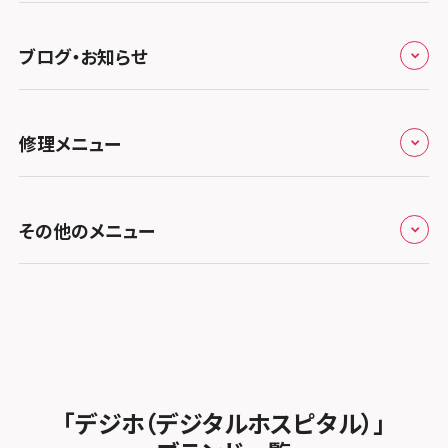
スマホスピタル 熊谷
スマホスピタル静岡パルコ
郵送修理依頼
スマホスピタル by デジホ 梅田地下（うめちか）
スマホスピタル 松江
九州・沖縄
ノートン申込みキャンペーン
スマホスピタル ゲオデジタルベース川口元郷
スマホスピタル 藤枝
スマホスピタル京橋
ブログ・お知らせ
スマホスピタル岡山駅前
スマホスピタル by デジホ マークイズ福岡もも
ち
キャンペーン一覧
スマホスピタル埼玉大宮
スマホスピタル名古屋駅前
スマホスピタル by デジホ天王寺ミオ
スマホスピタル高松
お役立ち情報
スマホスピタル 香椎九産大前
スマホスピタル テルル蒲生
スマホスピタル名古屋金山
修理メニュー
スマホスピタル難波
スマホスピタル西条
お知らせ
スマホスピタル福岡天神
スマホスピタル テルル新越谷
スマホスピタル 大府
スマホスピタル高槻
スマホスピタル高知
修理メニュー トップ
スマホスピタル熊本下通
スマホスピタル テルル草加花栗
スマホスピタル 西枇杷島
その他のメニュー
スマホスピタルイオンタウン茨木太田
iPhone修理メニュー
スマホスピタル GODOモバイル大分府内町
スマホスピタル テルル東川口
スマホスピタル 尾張旭
スマホスピタル江坂
加盟店募集
スマホスピタル沖縄美里
iPad修理メニュー
スマホスピタル船橋FACE
スマホスピタル ゲオデジタルベース名古屋焼山
スマホスピタルくずはモール
スタッフ募集
Android修理メニュー
スマホスピタル柏
スマホスピタル知多
スマホスピタルビオルネ枚方
法人サービス
ゲーム機修理メニュー
スマホスピタル 佐倉
スマホスピタル平和が丘
スマホスピタル住道オペラパーク
「デジホ（デジタルホスピタル）」
FCNTスマートフォン修理
スマホスピタル テルル松戸五香
MacBook修理メニュー