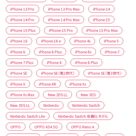
iPhone 13 Pro
iPhone 13 Pro Max
iPhone 14
iPhone 14 Pro
iPhone 14 Pro Max
iPhone 15
iPhone 15 Plus
iPhone 15 Pro
iPhone 15 Pro Max
iPhone 16
iPhone 16 e
iPhone 4s
iPhone 5
iPhone 6
iPhone 6 Plus
iPhone 6s
iPhone 7
iPhone 7 Plus
iPhone 8
iPhone 8 Plus
iPhone SE
iPhone SE（第2世代）
iPhone SE（第3世代）
iPhone X
iPhone XR
iPhone Xs
iPhone Xs Max
New 2DS LL
New 3DS
New 3DS LL
Nintendo
Nintendo Switch
Nintendo Switch Lite
Nintendo Switch 有機ELモデル
OPPO
OPPO A54 5G
OPPO Reno A