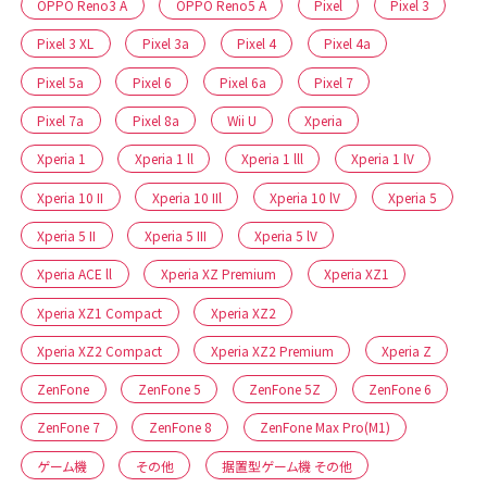
OPPO Reno3 A
OPPO Reno5 A
Pixel
Pixel 3
Pixel 3 XL
Pixel 3a
Pixel 4
Pixel 4a
Pixel 5a
Pixel 6
Pixel 6a
Pixel 7
Pixel 7a
Pixel 8a
Wii U
Xperia
Xperia 1
Xperia 1 ll
Xperia 1 lll
Xperia 1 lV
Xperia 10 II
Xperia 10 IIl
Xperia 10 lV
Xperia 5
Xperia 5 II
Xperia 5 III
Xperia 5 lV
Xperia ACE ll
Xperia XZ Premium
Xperia XZ1
Xperia XZ1 Compact
Xperia XZ2
Xperia XZ2 Compact
Xperia XZ2 Premium
Xperia Z
ZenFone
ZenFone 5
ZenFone 5Z
ZenFone 6
ZenFone 7
ZenFone 8
ZenFone Max Pro(M1)
ゲーム機
その他
据置型ゲーム機 その他