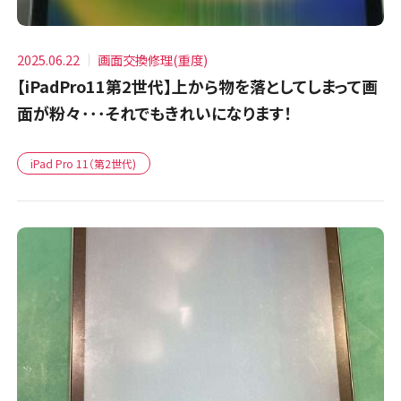
2025.06.22
画面交換修理(重度)
【iPadPro11第2世代】上から物を落としてしまって画
面が粉々･･･それでもきれいになります！
iPad Pro 11（第2世代)