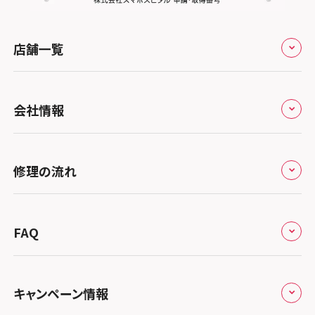
店舗一覧
全国
会社情報
北海道・東北
修理サービスの特長
スマホスピタル大丸札幌
関東
修理の流れ
会社概要
スマホスピタル宇都宮
北陸・甲信越
来店修理の流れ
総務省登録業者
スマホスピタル 高崎
スマホスピタルアル・プラザ小松
東海
FAQ
郵送修理の流れ
スマホスピタル鴻巣
特定商取引法に関する表記
スマホスピタル 北陸総合修理センター
スマホスピタル岐阜
関西
よくあるご質問
スマホスピタル テルル三芳
スマホスピタル 長野
プライバシーポリシー
スマホスピタル 浜松
スマホスピタル 大阪梅田
キャンペーン情報
中国・四国