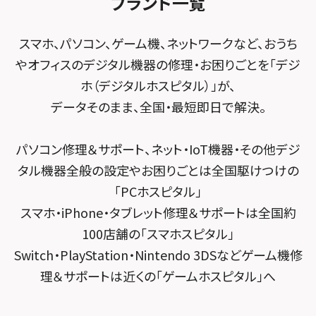
ブランド一覧
スマホスピタル春日井勝川
スマホスピタル東大阪ロンモール布施
POSレジ緊急サポート
スマホスピタル テルル南流山
Surface修理メニュー
スマホスピタル堺
スマホ、パソコン、ゲーム機、ネットワークなど、おうち
スマホスピタル テルル宮野木
やオフィスのデジタル機器の修理・お困りごとを「デジ
スマホスピタル 堺出張所
ホ（デジタルホスピタル）」が、
スマホスピタル千葉
スマホスピタル京都河原町
データそのまま、全国・最短即日で解決。
スマホスピタル 東京大手町
スマホスピタル by デジホ 京都駅前
パソコン修理＆サポート、ネット・IoT機器・その他デジ
スマホスピタル 大森
スマホスピタル宇治槙島
タル機器全般の設定やお困りごとは全国駆けつけの
スマホスピタル練馬
スマホスピタル烏丸
「PCホスピタル」
スマホ・iPhone・タブレット修理＆サポートは全国約
スマホスピタル 神田
スマホスピタル 京都宇治
100店舗の「スマホスピタル」
スマホスピタル三軒茶屋
スマホスピタル 福知山
Switch・PlayStation・Nintendo 3DSなどゲーム機修
理＆サポートは近くの「ゲームホスピタル」へ
スマホスピタル秋葉原
スマホスピタル神戸三宮
スマホスピタル 新宿
スマホスピタル西宮北口