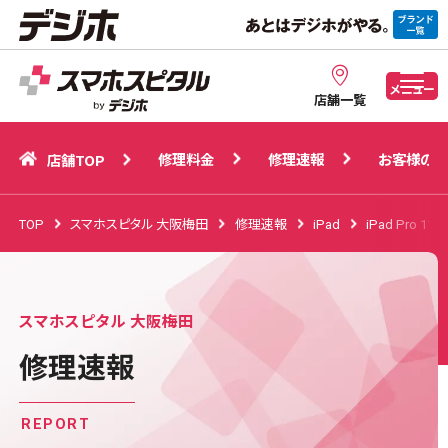
修理料金
修理速報
お客様の声
店舗TOP
メニュー
店舗一覧
修理料金
修理速報
お客様の声
店舗TOP
TOP
スマホスピタル 大阪梅田
修理速報
iPad
iPad Pro 11
スマホスピタル 大阪梅田
修理速報
REPORT