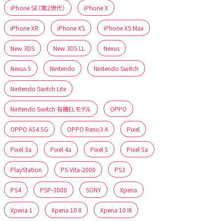
iPhone SE（第2世代）
iPhone X
iPhone XR
iPhone XS
iPhone XS Max
New 3DS
New 3DS LL
Nexus
Nexus 5
Nintendo
Nintendo Switch
Nintendo Switch Lite
Nintendo Switch 有機ELモデル
OPPO
OPPO A54 5G
OPPO Reno3 A
Pixel
Pixel 3a
Pixel 4a
Pixel 5
Pixel 5a
PlayStation
PS Vita-2000
PS3
PS4
PSP-3000
SONY
Xperia
Xperia 1
Xperia 10 II
Xperia 10 IIl