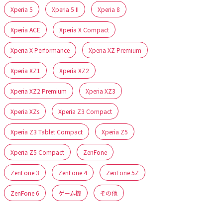
Xperia 5
Xperia 5 II
Xperia 8
Xperia ACE
Xperia X Compact
Xperia X Performance
Xperia XZ Premium
Xperia XZ1
Xperia XZ2
Xperia XZ2 Premium
Xperia XZ3
Xperia XZs
Xperia Z3 Compact
Xperia Z3 Tablet Compact
Xperia Z5
Xperia Z5 Compact
ZenFone
ZenFone 3
ZenFone 4
ZenFone 5Z
ZenFone 6
ゲーム機
その他