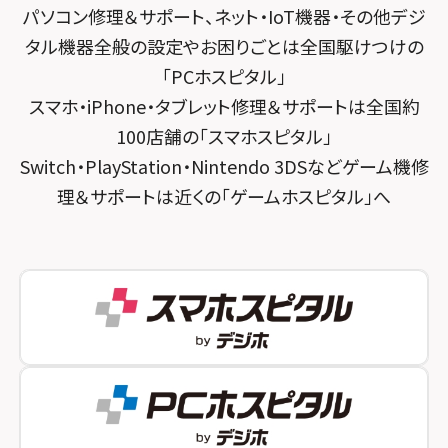
パソコン修理＆サポート、ネット・IoT機器・その他デジ
スマホスピタル 大森
スマホスピタル宇治槙島
タル機器全般の設定やお困りごとは全国駆けつけの
スマホスピタル練馬
スマホスピタル烏丸
「PCホスピタル」
スマホ・iPhone・タブレット修理＆サポートは全国約
スマホスピタル 神田
スマホスピタル 京都宇治
100店舗の「スマホスピタル」
スマホスピタル三軒茶屋
スマホスピタル 福知山
Switch・PlayStation・Nintendo 3DSなどゲーム機修
理＆サポートは近くの「ゲームホスピタル」へ
スマホスピタル秋葉原
スマホスピタル神戸三宮
スマホスピタル 新宿
スマホスピタル西宮北口
スマホスピタル 自由が丘
スマホスピタル by デジホ 姫路キャスパ
スマホスピタルオリナス錦糸町
スマホスピタル伊丹
スマホスピタル テルル成増
スマホスピタル奈良生駒
スマホスピタル池袋
スマホスピタル和歌山