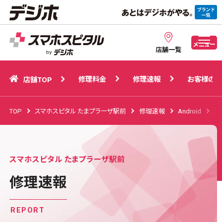
修理料金
修理速報
お客様の声
店舗TOP
メニュー
店舗一覧
修理料金
修理速報
お客様の声
店舗TOP
TOP
スマホスピタル たまプラーザ駅前
修理速報
Android
Go
スマホスピタル たまプラーザ駅前
修理速報
REPORT