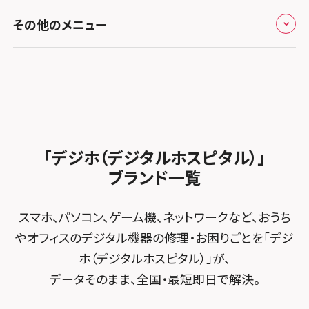
修理メニュー トップ
スマホスピタル熊本下通
スマホスピタル テルル草加花栗
スマホスピタル 西枇杷島
その他のメニュー
スマホスピタルイオンタウン茨木太田
iPhone修理メニュー
スマホスピタル GODOモバイル大分府内町
スマホスピタル テルル東川口
スマホスピタル 尾張旭
スマホスピタル江坂
加盟店募集
スマホスピタル沖縄美里
iPad修理メニュー
スマホスピタル船橋FACE
スマホスピタル ゲオデジタルベース名古屋焼山
スマホスピタルくずはモール
スタッフ募集
Android修理メニュー
スマホスピタル柏
スマホスピタル知多
スマホスピタルビオルネ枚方
法人サービス
ゲーム機修理メニュー
スマホスピタル 佐倉
スマホスピタル平和が丘
スマホスピタル住道オペラパーク
「デジホ（デジタルホスピタル）」
FCNTスマートフォン修理
スマホスピタル テルル松戸五香
MacBook修理メニュー
ブランド一覧
スマホスピタル春日井勝川
スマホスピタル東大阪ロンモール布施
POSレジ緊急サポート
スマホスピタル テルル南流山
Surface修理メニュー
スマホスピタル堺
スマホ、パソコン、ゲーム機、ネットワークなど、おうち
スマホスピタル テルル宮野木
やオフィスのデジタル機器の修理・お困りごとを「デジ
スマホスピタル 堺出張所
ホ（デジタルホスピタル）」が、
スマホスピタル千葉
スマホスピタル京都河原町
データそのまま、全国・最短即日で解決。
スマホスピタル 東京大手町
スマホスピタル by デジホ 京都駅前