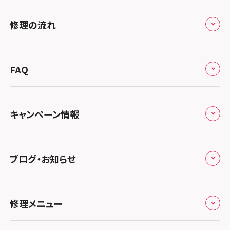
修理サービスの特長
スマホスピタル大丸札幌
関東
修理の流れ
会社概要
スマホスピタル宇都宮
北陸・甲信越
来店修理の流れ
総務省登録業者
スマホスピタル 高崎
スマホスピタルアル・プラザ小松
東海
FAQ
郵送修理の流れ
スマホスピタル鴻巣
特定商取引法に関する表記
スマホスピタル 北陸総合修理センター
スマホスピタル岐阜
関西
よくあるご質問
スマホスピタル テルル三芳
スマホスピタル 長野
プライバシーポリシー
スマホスピタル 浜松
スマホスピタル 大阪梅田
キャンペーン情報
中国・四国
スマホスピタル 熊谷
スマホスピタル静岡パルコ
郵送修理依頼
スマホスピタル by デジホ 梅田地下（うめちか）
スマホスピタル 松江
九州・沖縄
ノートン申込みキャンペーン
スマホスピタル ゲオデジタルベース川口元郷
スマホスピタル 藤枝
スマホスピタル京橋
ブログ・お知らせ
スマホスピタル岡山駅前
スマホスピタル by デジホ マークイズ福岡もも
ち
キャンペーン一覧
スマホスピタル埼玉大宮
スマホスピタル名古屋駅前
スマホスピタル by デジホ天王寺ミオ
スマホスピタル高松
お役立ち情報
スマホスピタル 香椎九産大前
スマホスピタル テルル蒲生
スマホスピタル名古屋金山
修理メニュー
スマホスピタル難波
スマホスピタル西条
お知らせ
スマホスピタル福岡天神
スマホスピタル テルル新越谷
スマホスピタル 大府
スマホスピタル高槻
スマホスピタル高知