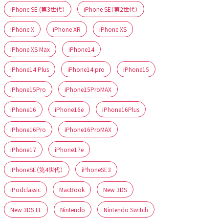
iPhone SE (第3世代）
iPhone SE（第2世代）
iPhone X
iPhone XR
iPhone XS
iPhone XS Max
iPhone14
iPhone14 Plus
iPhone14 pro
iPhone15
iPhone15Pro
iPhone15ProMAX
iPhone16
iPhone16e
iPhone16Plus
iPhone16Pro
iPhone16ProMAX
iPhone17
iPhone17e
iPhoneSE（第4世代）
iPhoneSE3
iPodclassic
MacBook
New 3DS
New 3DS LL
Nintendo
Nintendo Switch