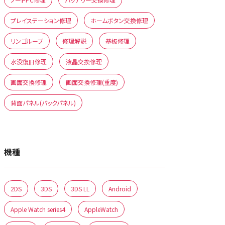
プレイステーション修理
ホームボタン交換修理
リンゴループ
修理解説
基板修理
水没復旧修理
液晶交換修理
画面交換修理
画面交換修理(重度)
背面パネル(バックパネル)
機種
2DS
3DS
3DS LL
Android
Apple Watch series4
AppleWatch