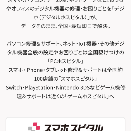
スマホスピタル たまプラーザ駅前
スマホスピタル テルル宮野木
やオフィスのデジタル機器の修理・お困りごとを「デジ
スマホスピタル 堺出張所
スマホスピタル 登戸・向ヶ丘遊園
ホ（デジタルホスピタル）」が、
スマホスピタル千葉
スマホスピタル京都河原町
データそのまま、全国・最短即日で解決。
スマホスピタル 武蔵小杉
スマホスピタル 東京大手町
スマホスピタル by デジホ 京都駅前
スマホスピタル横浜駅前
パソコン修理＆サポート、ネット・IoT機器・その他デジ
スマホスピタル 大森
スマホスピタル宇治槙島
タル機器全般の設定やお困りごとは全国駆けつけの
スマホスピタル横浜関内
スマホスピタル練馬
スマホスピタル烏丸
「PCホスピタル」
スマホスピタル テルル上大岡
スマホ・iPhone・タブレット修理＆サポートは全国約
スマホスピタル 神田
スマホスピタル 京都宇治
100店舗の「スマホスピタル」
スマホスピタル三軒茶屋
スマホスピタル 福知山
Switch・PlayStation・Nintendo 3DSなどゲーム機修
理＆サポートは近くの「ゲームホスピタル」へ
スマホスピタル秋葉原
スマホスピタル神戸三宮
スマホスピタル 新宿
スマホスピタル西宮北口
スマホスピタル 自由が丘
スマホスピタル by デジホ 姫路キャスパ