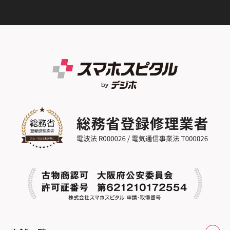
スマホスピタル テルル新越谷
スマホスピタル福岡天神
スマホスピタル高知
スマホスピタル高槻
スマホスピタル 西枇杷島
スマホスピタル テルル草加花栗
スマホスピタル熊本下通
スマホスピタルイオンタウン茨木太田
スマホスピタル 尾張旭
スマホスピタル テルル東川口
スマホスピタル GODOモバイル大分府内町
スマホスピタル江坂
スマホスピタル ゲオデジタルベース名古屋
スマホスピタル船橋FACE
スマホスピタル沖縄美里
焼山
スマホスピタルくずはモール
スマホスピタル柏
スマホスピタル知多
スマホスピタルビオルネ枚方
スマホスピタル 佐倉
スマホスピタル平和が丘
スマホスピタル住道オペラパーク
スマホスピタル テルル松戸五香
スマホスピタル春日井勝川
スマホスピタル東大阪ロンモール布施
スマホスピタル テルル南流山
スマホスピタル堺
スマホスピタル テルル宮野木
スマホスピタル 堺出張所
スマホスピタル千葉