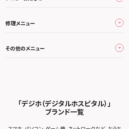
ち
キャンペーン一覧
スマホスピタル奈良生駒
スマホスピタル埼玉大宮
スマホスピタル名古屋駅前
スマホスピタル by デジホ天王寺ミオ
スマホスピタル池袋
スマホスピタル高松
お役立ち情報
スマホスピタル 香椎九産大前
スマホスピタル テルル蒲生
スマホスピタル和歌山
スマホスピタル名古屋金山
修理メニュー
スマホスピタル難波
スマホスピタル西条
スマホスピタル八王子
お知らせ
スマホスピタル福岡天神
スマホスピタル テルル新越谷
スマホスピタル 大府
スマホスピタル高槻
スマホスピタル高知
スマホスピタル町田
修理メニュー トップ
スマホスピタル熊本下通
スマホスピタル テルル草加花栗
スマホスピタル 西枇杷島
その他のメニュー
スマホスピタルイオンタウン茨木太田
スマホスピタル吉祥寺
iPhone修理メニュー
スマホスピタル GODOモバイル大分府内町
スマホスピタル テルル東川口
スマホスピタル 尾張旭
スマホスピタル江坂
スマホスピタル立川
加盟店募集
スマホスピタル沖縄美里
iPad修理メニュー
スマホスピタル船橋FACE
スマホスピタル ゲオデジタルベース名古屋焼山
スマホスピタルくずはモール
スマホスピタル厚木ガーデンシティ
スタッフ募集
Android修理メニュー
スマホスピタル柏
スマホスピタル知多
スマホスピタルビオルネ枚方
スマホスピタルイオン相模原
法人サービス
ゲーム機修理メニュー
スマホスピタル 佐倉
スマホスピタル平和が丘
スマホスピタル住道オペラパーク
「デジホ（デジタルホスピタル）」
スマホスピタル藤沢
FCNTスマートフォン修理
スマホスピタル テルル松戸五香
MacBook修理メニュー
ブランド一覧
スマホスピタル春日井勝川
スマホスピタル東大阪ロンモール布施
スマホスピタル 小田原
POSレジ緊急サポート
スマホスピタル テルル南流山
Surface修理メニュー
スマホスピタル堺
スマホ、パソコン、ゲーム機、ネットワークなど、おうち