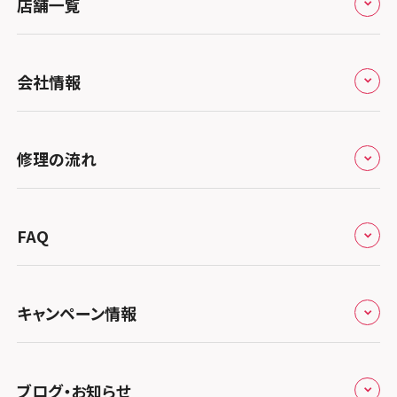
店舗一覧
スマホスピタル京都河原町
スマホスピタル 東京大手町
スマホスピタル by デジホ 京都駅前
スマホスピタル 大森
全国
会社情報
スマホスピタル宇治槙島
スマホスピタル練馬
北海道・東北
スマホスピタル烏丸
スマホスピタル 神田
修理サービスの特長
スマホスピタル大丸札幌
関東
修理の流れ
スマホスピタル 京都宇治
スマホスピタル三軒茶屋
会社概要
スマホスピタル宇都宮
北陸・甲信越
スマホスピタル 福知山
来店修理の流れ
スマホスピタル秋葉原
総務省登録業者
スマホスピタル 高崎
スマホスピタルアル・プラザ小松
東海
FAQ
スマホスピタル神戸三宮
郵送修理の流れ
スマホスピタル 新宿
スマホスピタル鴻巣
特定商取引法に関する表記
スマホスピタル 北陸総合修理センター
スマホスピタル岐阜
関西
よくあるご質問
スマホスピタル西宮北口
スマホスピタル テルル三芳
スマホスピタル 自由が丘
スマホスピタル 長野
プライバシーポリシー
スマホスピタル 浜松
スマホスピタル 大阪梅田
キャンペーン情報
中国・四国
スマホスピタル by デジホ 姫路キャスパ
スマホスピタル 熊谷
スマホスピタルオリナス錦糸町
スマホスピタル静岡パルコ
郵送修理依頼
スマホスピタル by デジホ 梅田地下（うめちか）
スマホスピタル 松江
九州・沖縄
ノートン申込みキャンペーン
スマホスピタル伊丹
スマホスピタル ゲオデジタルベース川口元郷
スマホスピタル 藤枝
スマホスピタル テルル成増
スマホスピタル京橋
ブログ・お知らせ
スマホスピタル岡山駅前
スマホスピタル by デジホ マークイズ福岡もも