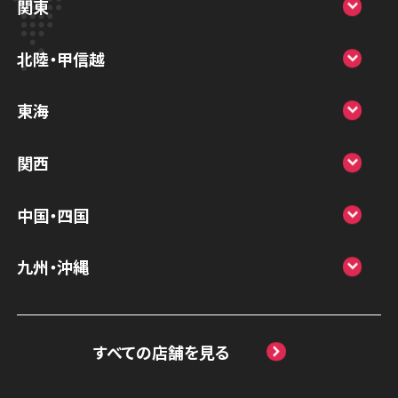
関東
スマホスピタル宇都宮
北陸・甲信越
スマホスピタル 高崎
スマホスピタルアル・プラザ小松
東海
スマホスピタル鴻巣
スマホスピタル 北陸総合修理センター
スマホスピタル岐阜
関西
スマホスピタル テルル三芳
スマホスピタル 長野
スマホスピタル 浜松
スマホスピタル 大阪梅田
スマホスピタル 熊谷
中国・四国
スマホスピタル静岡パルコ
スマホスピタル by デジホ 梅田地下（うめち
スマホスピタル ゲオデジタルベース川口元
スマホスピタル 松江
九州・沖縄
か）
スマホスピタル 藤枝
郷
スマホスピタル岡山駅前
スマホスピタル by デジホ マークイズ福岡
スマホスピタル京橋
スマホスピタル名古屋駅前
スマホスピタル埼玉大宮
ももち
スマホスピタル高松
すべての店舗を見る
スマホスピタル by デジホ天王寺ミオ
スマホスピタル名古屋金山
スマホスピタル テルル蒲生
スマホスピタル 香椎九産大前
スマホスピタル西条
スマホスピタル難波
スマホスピタル 大府