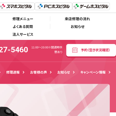
050-5527-5460
予約
（空き状況確認）
11:00～20:00※間適時休憩あり
修理メニュー
来店修理の流れ
よくある質問
お知らせ
法人サービス
27-5460
11:00～20:00※間適時休
予約
（空き状況確認）
憩あり
修理速報
お客様の声
お知らせ
キャンペーン情報