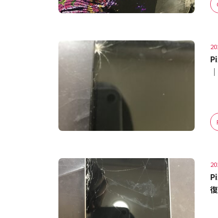
20
P
｜
20
P
復