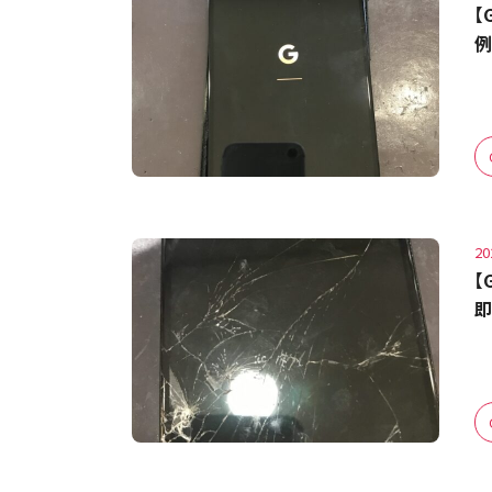
【
例
20
【
即