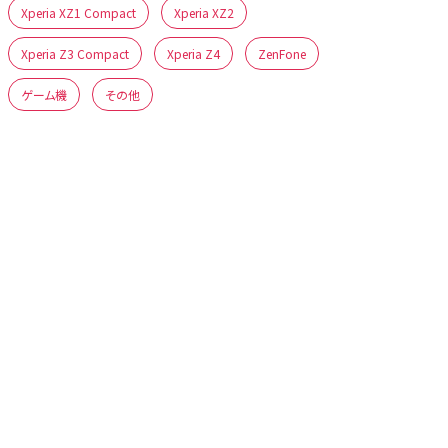
Xperia XZ1 Compact
Xperia XZ2
Xperia Z3 Compact
Xperia Z4
ZenFone
ゲーム機
その他