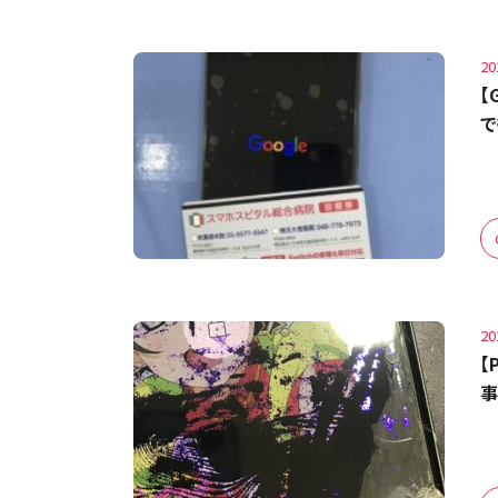
20
【
で
20
【
事