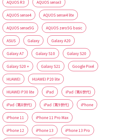
AQUOS R3
AQUOS sense3
AQUOS sense4
AQUOS sense4 lite
AQUOS sense5G
AQUOS zero5G basic
ASUS
Galaxy
Galaxy A20
Galaxy A7
Galaxy S10
Galaxy S20
Galaxy S20 +
Galaxy S21
Google Pixel
HUAWEI
HUAWEI P20 lite
HUAWEI P30 lite
iPad
iPad （第6世代)
iPad （第8世代)
iPad （第9世代)
iPhone
iPhone 11
iPhone 11 Pro Max
iPhone 12
iPhone 13
iPhone 13 Pro