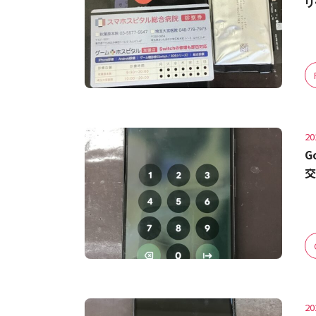
リ
20
G
交
20