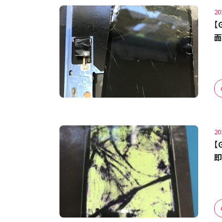
20
【
面
20
【
即