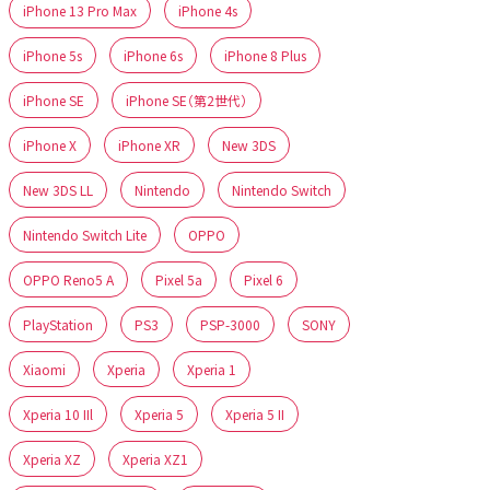
iPhone 13 Pro Max
iPhone 4s
iPhone 5s
iPhone 6s
iPhone 8 Plus
iPhone SE
iPhone SE（第2世代）
iPhone X
iPhone XR
New 3DS
New 3DS LL
Nintendo
Nintendo Switch
Nintendo Switch Lite
OPPO
OPPO Reno5 A
Pixel 5a
Pixel 6
PlayStation
PS3
PSP-3000
SONY
Xiaomi
Xperia
Xperia 1
Xperia 10 IIl
Xperia 5
Xperia 5 II
Xperia XZ
Xperia XZ1