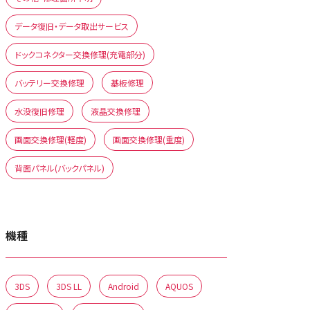
データ復旧・データ取出サービス
ドックコネクター交換修理(充電部分)
バッテリー交換修理
基板修理
水没復旧修理
液晶交換修理
画面交換修理(軽度)
画面交換修理(重度)
背面パネル(バックパネル)
機種
3DS
3DS LL
Android
AQUOS