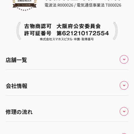
スマホスピタル平和が丘
スマホスピタル住道オペラパーク
スマホスピタル テルル松戸五香
スマホスピタル春日井勝川
スマホスピタル東大阪ロンモール布施
スマホスピタル テルル南流山
スマホスピタル堺
スマホスピタル テルル宮野木
スマホスピタル 堺出張所
スマホスピタル千葉
店舗一覧
スマホスピタル京都河原町
スマホスピタル 東京大手町
スマホスピタル by デジホ 京都駅前
スマホスピタル 大森
全国
会社情報
スマホスピタル宇治槙島
スマホスピタル練馬
北海道・東北
スマホスピタル烏丸
スマホスピタル 神田
修理サービスの特長
スマホスピタル大丸札幌
関東
修理の流れ
スマホスピタル 京都宇治
スマホスピタル三軒茶屋
会社概要
スマホスピタル宇都宮
北陸・甲信越
スマホスピタル 福知山
来店修理の流れ