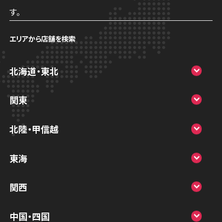
す。
エリアから店舗を検索
北海道・東北
スマホスピタル大丸札幌
関東
スマホスピタル宇都宮
北陸・甲信越
スマホスピタル 高崎
スマホスピタルアル・プラザ小松
東海
スマホスピタル鴻巣
スマホスピタル 北陸総合修理センター
スマホスピタル岐阜
関西
スマホスピタル テルル三芳
スマホスピタル 長野
スマホスピタル 浜松
スマホスピタル 大阪梅田
スマホスピタル 熊谷
中国・四国