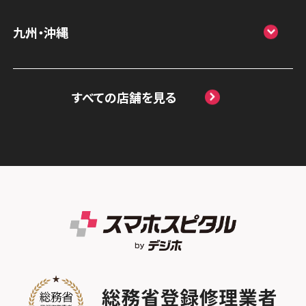
スマホスピタル静岡パルコ
スマホスピタル by デジホ 梅田地下（うめち
スマホスピタル ゲオデジタルベース川口元
スマホスピタル 松江
九州・沖縄
か）
スマホスピタル 藤枝
郷
スマホスピタル岡山駅前
スマホスピタル by デジホ マークイズ福岡
スマホスピタル京橋
スマホスピタル名古屋駅前
スマホスピタル埼玉大宮
ももち
スマホスピタル高松
すべての店舗を見る
スマホスピタル by デジホ天王寺ミオ
スマホスピタル名古屋金山
スマホスピタル テルル蒲生
スマホスピタル 香椎九産大前
スマホスピタル西条
スマホスピタル難波
スマホスピタル 大府
スマホスピタル テルル新越谷
スマホスピタル福岡天神
スマホスピタル高知
スマホスピタル高槻
スマホスピタル 西枇杷島
スマホスピタル テルル草加花栗
スマホスピタル熊本下通
スマホスピタルイオンタウン茨木太田
スマホスピタル 尾張旭
スマホスピタル テルル東川口
スマホスピタル GODOモバイル大分府内町
スマホスピタル江坂
スマホスピタル ゲオデジタルベース名古屋
スマホスピタル船橋FACE
スマホスピタル沖縄美里
焼山
スマホスピタルくずはモール
スマホスピタル柏
スマホスピタル知多
スマホスピタルビオルネ枚方
スマホスピタル 佐倉