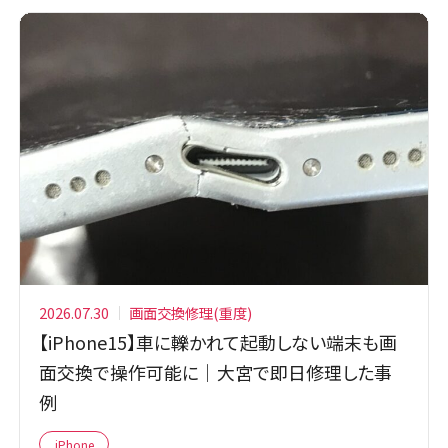
2026.07.30
画面交換修理(重度)
【iPhone15】車に轢かれて起動しない端末も画
面交換で操作可能に｜大宮で即日修理した事
例
iPhone