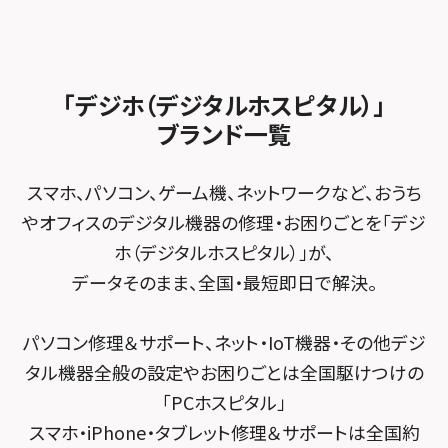
スマホスピタル ゲオデジタルベース名古屋焼山
スマホスピタルくずはモール
スマホスピタル厚木ガーデンシティ
スタッフ募集
Android修理メニュー
スマホスピタル柏
スマホスピタル知多
スマホスピタルビオルネ枚方
スマホスピタルイオン相模原
法人サービス
ゲーム機修理メニュー
スマホスピタル 佐倉
スマホスピタル平和が丘
スマホスピタル住道オペラパーク
「デジホ（デジタルホスピタル）」
スマホスピタル藤沢
FCNTスマートフォン修理
スマホスピタル テルル松戸五香
MacBook修理メニュー
ブランド一覧
スマホスピタル春日井勝川
スマホスピタル東大阪ロンモール布施
スマホスピタル 小田原
POSレジ緊急サポート
スマホスピタル テルル南流山
Surface修理メニュー
スマホスピタル堺
スマホ、パソコン、ゲーム機、ネットワークなど、おうち
スマホスピタル たまプラーザ駅前
スマホスピタル テルル宮野木
やオフィスのデジタル機器の修理・お困りごとを「デジ
スマホスピタル 堺出張所
スマホスピタル 登戸・向ヶ丘遊園
ホ（デジタルホスピタル）」が、
スマホスピタル千葉
スマホスピタル京都河原町
データそのまま、全国・最短即日で解決。
スマホスピタル 武蔵小杉
スマホスピタル 東京大手町
スマホスピタル by デジホ 京都駅前
スマホスピタル横浜駅前
パソコン修理＆サポート、ネット・IoT機器・その他デジ
スマホスピタル 大森
スマホスピタル宇治槙島
タル機器全般の設定やお困りごとは全国駆けつけの
スマホスピタル横浜関内
スマホスピタル練馬
スマホスピタル烏丸
「PCホスピタル」
スマホスピタル テルル上大岡
スマホ・iPhone・タブレット修理＆サポートは全国約
スマホスピタル 神田
スマホスピタル 京都宇治