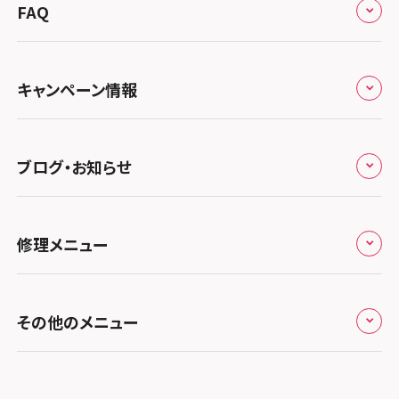
スマホスピタル秋葉原
総務省登録業者
スマホスピタル 高崎
スマホスピタルアル・プラザ小松
東海
FAQ
スマホスピタル神戸三宮
郵送修理の流れ
スマホスピタル 新宿
スマホスピタル鴻巣
特定商取引法に関する表記
スマホスピタル 北陸総合修理センター
スマホスピタル岐阜
関西
よくあるご質問
スマホスピタル西宮北口
スマホスピタル テルル三芳
スマホスピタル 自由が丘
スマホスピタル 長野
プライバシーポリシー
スマホスピタル 浜松
スマホスピタル 大阪梅田
キャンペーン情報
中国・四国
スマホスピタル by デジホ 姫路キャスパ
スマホスピタル 熊谷
スマホスピタルオリナス錦糸町
スマホスピタル静岡パルコ
郵送修理依頼
スマホスピタル by デジホ 梅田地下（うめちか）
スマホスピタル 松江
九州・沖縄
ノートン申込みキャンペーン
スマホスピタル伊丹
スマホスピタル ゲオデジタルベース川口元郷
スマホスピタル 藤枝
スマホスピタル テルル成増
スマホスピタル京橋
ブログ・お知らせ
スマホスピタル岡山駅前
スマホスピタル by デジホ マークイズ福岡もも
ち
キャンペーン一覧
スマホスピタル奈良生駒
スマホスピタル埼玉大宮
スマホスピタル名古屋駅前
スマホスピタル by デジホ天王寺ミオ
スマホスピタル池袋
スマホスピタル高松
お役立ち情報
スマホスピタル 香椎九産大前
スマホスピタル テルル蒲生
スマホスピタル和歌山
スマホスピタル名古屋金山
修理メニュー
スマホスピタル難波
スマホスピタル西条
スマホスピタル八王子
お知らせ
スマホスピタル福岡天神
スマホスピタル テルル新越谷
スマホスピタル 大府
スマホスピタル高槻
スマホスピタル高知
スマホスピタル町田
修理メニュー トップ
スマホスピタル熊本下通
スマホスピタル テルル草加花栗
スマホスピタル 西枇杷島
その他のメニュー
スマホスピタルイオンタウン茨木太田
スマホスピタル吉祥寺
iPhone修理メニュー
スマホスピタル GODOモバイル大分府内町
スマホスピタル テルル東川口
スマホスピタル 尾張旭
スマホスピタル江坂
スマホスピタル立川
加盟店募集
スマホスピタル沖縄美里
iPad修理メニュー
スマホスピタル船橋FACE