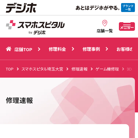
修理料金
修理事例
お客様の声
店舗TOP
メニュー
店舗一覧
修理料金
修理事例
お客様の声
店舗TOP
TOP
スマホスピタル埼玉大宮
修理速報
ゲーム機修理
3D
修理速報