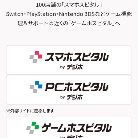
100店舗の「スマホスピタル」
スマホスピタル三軒茶屋
スマホスピタル 福知山
Switch・PlayStation・Nintendo 3DSなどゲーム機修
理＆サポートは近くの「ゲームホスピタル」へ
スマホスピタル秋葉原
スマホスピタル神戸三宮
スマホスピタル 新宿
スマホスピタル西宮北口
スマホスピタル 自由が丘
スマホスピタル by デジホ 姫路キャスパ
スマホスピタルオリナス錦糸町
スマホスピタル伊丹
スマホスピタル テルル成増
スマホスピタル奈良生駒
スマホスピタル池袋
スマホスピタル和歌山
スマホスピタル八王子
※外部サイトに遷移します
スマホスピタル町田
スマホスピタル吉祥寺