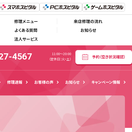
050-5527-4567
予約
（空き状況確認）
11:00〜20:00
（定休日：火・土）
修理メニュー
来店修理の流れ
よくある質問
お知らせ
法人サービス
27-4567
11:00〜20:00
予約
（空き状況確認）
（定休日：火・土）
修理速報
お客様の声
お知らせ
キャンペーン情報