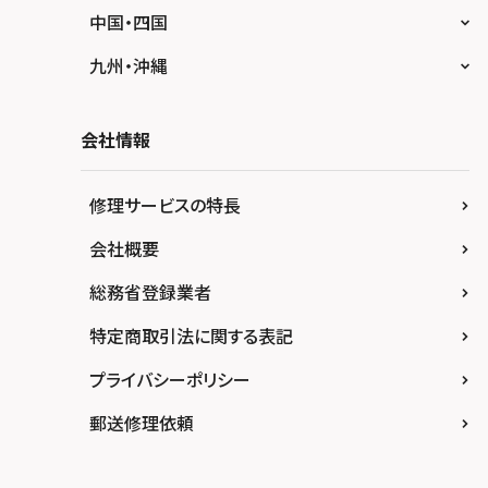
スマホスピタル テルル三芳
スマホスピタル 長野
スマホスピタル 浜松
スマホスピタル 大阪梅田
中国・四国
スマホスピタル 熊谷
スマホスピタル静岡パルコ
スマホスピタル by デジホ 梅田地下（うめち
スマホスピタル 松江
九州・沖縄
か）
スマホスピタル ゲオデジタルベース川口元郷
スマホスピタル 藤枝
スマホスピタル岡山駅前
スマホスピタル by デジホ マークイズ福岡も
スマホスピタル京橋
もち
スマホスピタル埼玉大宮
会社情報
スマホスピタル名古屋駅前
スマホスピタル高松
スマホスピタル by デジホ天王寺ミオ
スマホスピタル 香椎九産大前
スマホスピタル テルル蒲生
スマホスピタル名古屋金山
スマホスピタル西条
修理サービスの特長
スマホスピタル難波
スマホスピタル福岡天神
スマホスピタル テルル新越谷
スマホスピタル 大府
スマホスピタル高知
会社概要
スマホスピタル高槻
スマホスピタル熊本下通
スマホスピタル テルル草加花栗
スマホスピタル 西枇杷島
総務省登録業者
スマホスピタルイオンタウン茨木太田
スマホスピタル GODOモバイル大分府内町
スマホスピタル テルル東川口
スマホスピタル 尾張旭
スマホスピタル江坂
特定商取引法に関する表記
スマホスピタル沖縄美里
スマホスピタル船橋FACE
スマホスピタル ゲオデジタルベース名古屋焼
山
スマホスピタルくずはモール
プライバシーポリシー
スマホスピタル柏
スマホスピタル知多
スマホスピタルビオルネ枚方
郵送修理依頼
スマホスピタル 佐倉
スマホスピタル平和が丘
スマホスピタル住道オペラパーク
スマホスピタル テルル松戸五香