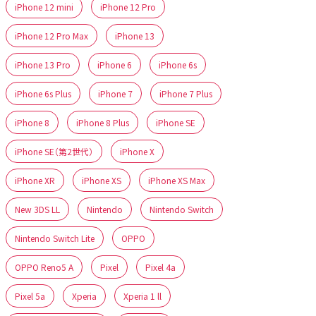
iPhone 12 mini
iPhone 12 Pro
iPhone 12 Pro Max
iPhone 13
iPhone 13 Pro
iPhone 6
iPhone 6s
iPhone 6s Plus
iPhone 7
iPhone 7 Plus
iPhone 8
iPhone 8 Plus
iPhone SE
iPhone SE（第2世代）
iPhone X
iPhone XR
iPhone XS
iPhone XS Max
New 3DS LL
Nintendo
Nintendo Switch
Nintendo Switch Lite
OPPO
OPPO Reno5 A
Pixel
Pixel 4a
Pixel 5a
Xperia
Xperia 1 ll