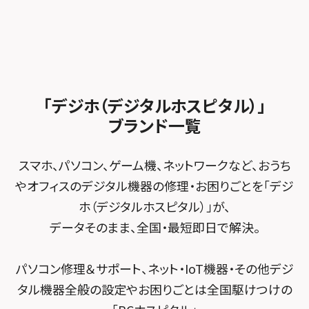
スマホスピタル 尾張旭
スマホスピタル江坂
加盟店募集
スマホスピタル沖縄美里
iPad修理メニュー
スマホスピタル船橋FACE
スマホスピタル ゲオデジタルベース名古屋焼山
スマホスピタルくずはモール
スタッフ募集
Android修理メニュー
スマホスピタル柏
スマホスピタル知多
スマホスピタルビオルネ枚方
法人サービス
ゲーム機修理メニュー
スマホスピタル 佐倉
スマホスピタル平和が丘
スマホスピタル住道オペラパーク
「デジホ（デジタルホスピタル）」
FCNTスマートフォン修理
スマホスピタル テルル松戸五香
MacBook修理メニュー
ブランド一覧
スマホスピタル春日井勝川
スマホスピタル東大阪ロンモール布施
POSレジ緊急サポート
スマホスピタル テルル南流山
Surface修理メニュー
スマホスピタル堺
スマホ、パソコン、ゲーム機、ネットワークなど、おうち
スマホスピタル テルル宮野木
やオフィスのデジタル機器の修理・お困りごとを「デジ
スマホスピタル 堺出張所
ホ（デジタルホスピタル）」が、
スマホスピタル千葉
スマホスピタル京都河原町
データそのまま、全国・最短即日で解決。
スマホスピタル 東京大手町
スマホスピタル by デジホ 京都駅前
パソコン修理＆サポート、ネット・IoT機器・その他デジ
スマホスピタル 大森
スマホスピタル宇治槙島
タル機器全般の設定やお困りごとは全国駆けつけの
スマホスピタル練馬
スマホスピタル烏丸