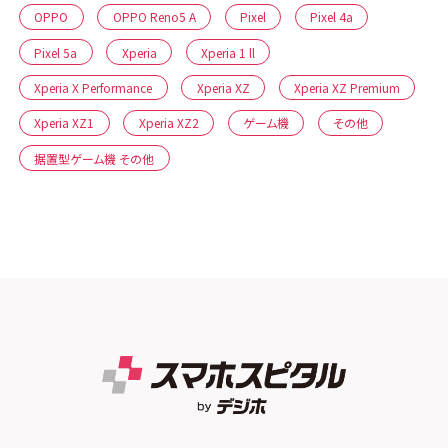
OPPO
OPPO Reno5 A
Pixel
Pixel 4a
Pixel 5a
Xperia
Xperia 1 ll
Xperia X Performance
Xperia XZ
Xperia XZ Premium
Xperia XZ1
Xperia XZ2
ゲーム機
その他
据置型ゲーム機 その他