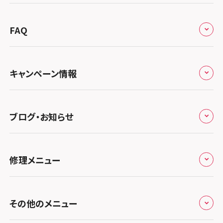
会社概要
スマホスピタル宇都宮
北陸・甲信越
来店修理の流れ
総務省登録業者
スマホスピタル 高崎
スマホスピタルアル・プラザ小松
東海
FAQ
郵送修理の流れ
スマホスピタル鴻巣
特定商取引法に関する表記
スマホスピタル 北陸総合修理センター
スマホスピタル岐阜
関西
よくあるご質問
スマホスピタル テルル三芳
スマホスピタル 長野
プライバシーポリシー
スマホスピタル 浜松
スマホスピタル 大阪梅田
キャンペーン情報
中国・四国
スマホスピタル 熊谷
スマホスピタル静岡パルコ
郵送修理依頼
スマホスピタル by デジホ 梅田地下（うめちか）
スマホスピタル 松江
九州・沖縄
ノートン申込みキャンペーン
スマホスピタル ゲオデジタルベース川口元郷
スマホスピタル 藤枝
スマホスピタル京橋
ブログ・お知らせ
スマホスピタル岡山駅前
スマホスピタル by デジホ マークイズ福岡もも
ち
キャンペーン一覧
スマホスピタル埼玉大宮
スマホスピタル名古屋駅前
スマホスピタル by デジホ天王寺ミオ
スマホスピタル高松
お役立ち情報
スマホスピタル 香椎九産大前
スマホスピタル テルル蒲生
スマホスピタル名古屋金山
修理メニュー
スマホスピタル難波
スマホスピタル西条
お知らせ
スマホスピタル福岡天神
スマホスピタル テルル新越谷
スマホスピタル 大府
スマホスピタル高槻
スマホスピタル高知
修理メニュー トップ
スマホスピタル熊本下通
スマホスピタル テルル草加花栗
スマホスピタル 西枇杷島
その他のメニュー
スマホスピタルイオンタウン茨木太田
iPhone修理メニュー
スマホスピタル GODOモバイル大分府内町
スマホスピタル テルル東川口