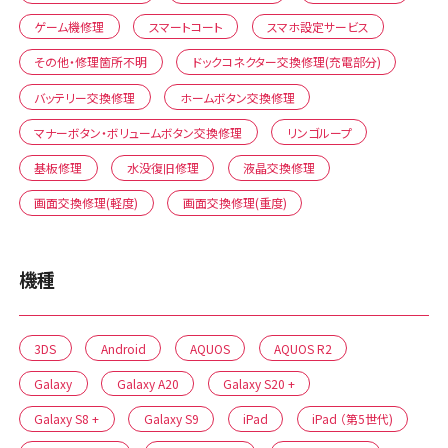
ゲーム機修理
スマートコート
スマホ設定サービス
その他・修理箇所不明
ドックコネクター交換修理(充電部分)
バッテリー交換修理
ホームボタン交換修理
マナーボタン・ボリュームボタン交換修理
リンゴループ
基板修理
水没復旧修理
液晶交換修理
画面交換修理(軽度)
画面交換修理(重度)
機種
3DS
Android
AQUOS
AQUOS R2
Galaxy
Galaxy A20
Galaxy S20 +
Galaxy S8 +
Galaxy S9
iPad
iPad （第5世代)