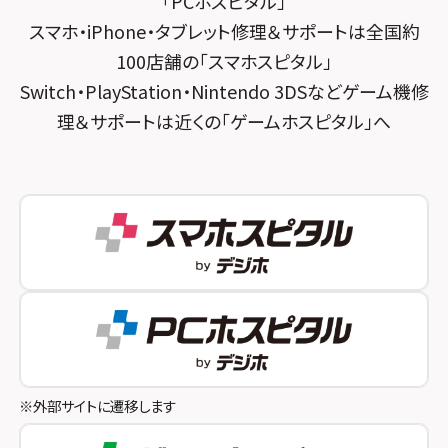
「PCホスピタル」
スマホ・iPhone・タブレット修理＆サポートは全国約
スマホスピタル 神田
スマホスピタル 京都宇治
100店舗の「スマホスピタル」
スマホスピタル三軒茶屋
スマホスピタル 福知山
Switch・PlayStation・Nintendo 3DSなどゲーム機修
理＆サポートは近くの「ゲームホスピタル」へ
スマホスピタル秋葉原
スマホスピタル神戸三宮
スマホスピタル 新宿
スマホスピタル西宮北口
スマホスピタル 自由が丘
スマホスピタル by デジホ 姫路キャスパ
スマホスピタルオリナス錦糸町
スマホスピタル伊丹
スマホスピタル テルル成増
スマホスピタル奈良生駒
スマホスピタル池袋
スマホスピタル和歌山
スマホスピタル八王子
※外部サイトに遷移します
スマホスピタル町田