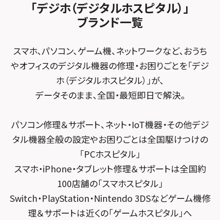
スマホスピタル住道オペラパーク
「デジホ（デジタルホスピタル）」
FCNTスマートフォン修理
スマホスピタル テルル松戸五香
MacBook修理メニュー
ブランド一覧
スマホスピタル春日井勝川
スマホスピタル東大阪ロンモール布施
POSレジ緊急サポート
スマホスピタル テルル南流山
Surface修理メニュー
スマホスピタル堺
スマホ、パソコン、ゲーム機、ネットワークなど、おうち
スマホスピタル テルル宮野木
やオフィスのデジタル機器の修理・お困りごとを「デジ
スマホスピタル 堺出張所
ホ（デジタルホスピタル）」が、
スマホスピタル千葉
スマホスピタル京都河原町
データそのまま、全国・最短即日で解決。
スマホスピタル 東京大手町
スマホスピタル by デジホ 京都駅前
パソコン修理＆サポート、ネット・IoT機器・その他デジ
スマホスピタル 大森
スマホスピタル宇治槙島
タル機器全般の設定やお困りごとは全国駆けつけの
スマホスピタル練馬
スマホスピタル烏丸
「PCホスピタル」
スマホ・iPhone・タブレット修理＆サポートは全国約
スマホスピタル 神田
スマホスピタル 京都宇治
100店舗の「スマホスピタル」
スマホスピタル三軒茶屋
スマホスピタル 福知山
Switch・PlayStation・Nintendo 3DSなどゲーム機修
理＆サポートは近くの「ゲームホスピタル」へ
スマホスピタル秋葉原
スマホスピタル神戸三宮