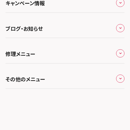
スマホスピタル テルル三芳
スマホスピタル 長野
プライバシーポリシー
スマホスピタル 浜松
スマホスピタル 大阪梅田
キャンペーン情報
中国・四国
スマホスピタル 熊谷
スマホスピタル静岡パルコ
郵送修理依頼
スマホスピタル by デジホ 梅田地下（うめちか）
スマホスピタル 松江
九州・沖縄
ノートン申込みキャンペーン
スマホスピタル ゲオデジタルベース川口元郷
スマホスピタル 藤枝
スマホスピタル京橋
ブログ・お知らせ
スマホスピタル岡山駅前
スマホスピタル by デジホ マークイズ福岡もも
ち
キャンペーン一覧
スマホスピタル埼玉大宮
スマホスピタル名古屋駅前
スマホスピタル by デジホ天王寺ミオ
スマホスピタル高松
お役立ち情報
スマホスピタル 香椎九産大前
スマホスピタル テルル蒲生
スマホスピタル名古屋金山
修理メニュー
スマホスピタル難波
スマホスピタル西条
お知らせ
スマホスピタル福岡天神
スマホスピタル テルル新越谷
スマホスピタル 大府
スマホスピタル高槻
スマホスピタル高知
修理メニュー トップ
スマホスピタル熊本下通
スマホスピタル テルル草加花栗
スマホスピタル 西枇杷島
その他のメニュー
スマホスピタルイオンタウン茨木太田
iPhone修理メニュー
スマホスピタル GODOモバイル大分府内町
スマホスピタル テルル東川口
スマホスピタル 尾張旭
スマホスピタル江坂
加盟店募集
スマホスピタル沖縄美里
iPad修理メニュー
スマホスピタル船橋FACE
スマホスピタル ゲオデジタルベース名古屋焼山
スマホスピタルくずはモール
スタッフ募集
Android修理メニュー
スマホスピタル柏
スマホスピタル知多
スマホスピタルビオルネ枚方
法人サービス
ゲーム機修理メニュー
スマホスピタル 佐倉
スマホスピタル平和が丘