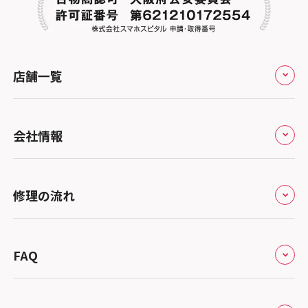
店舗一覧
全国
会社情報
北海道・東北
修理サービスの特長
スマホスピタル大丸札幌
関東
修理の流れ
会社概要
スマホスピタル宇都宮
北陸・甲信越
来店修理の流れ
総務省登録業者
スマホスピタル 高崎
スマホスピタルアル・プラザ小松
東海
FAQ
郵送修理の流れ
スマホスピタル鴻巣
特定商取引法に関する表記
スマホスピタル 北陸総合修理センター
スマホスピタル岐阜
関西
よくあるご質問