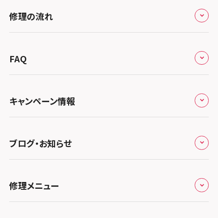
修理サービスの特長
スマホスピタル大丸札幌
関東
修理の流れ
会社概要
スマホスピタル宇都宮
北陸・甲信越
来店修理の流れ
総務省登録業者
スマホスピタル 高崎
スマホスピタルアル・プラザ小松
東海
FAQ
郵送修理の流れ
スマホスピタル鴻巣
特定商取引法に関する表記
スマホスピタル 北陸総合修理センター
スマホスピタル岐阜
関西
よくあるご質問
スマホスピタル テルル三芳
スマホスピタル 長野
プライバシーポリシー
スマホスピタル 浜松
スマホスピタル 大阪梅田
キャンペーン情報
中国・四国
スマホスピタル 熊谷
スマホスピタル静岡パルコ
郵送修理依頼
スマホスピタル by デジホ 梅田地下（うめちか）
スマホスピタル 松江
九州・沖縄
ノートン申込みキャンペーン
スマホスピタル ゲオデジタルベース川口元郷
スマホスピタル 藤枝
スマホスピタル京橋
ブログ・お知らせ
スマホスピタル岡山駅前
スマホスピタル by デジホ マークイズ福岡もも
ち
キャンペーン一覧
スマホスピタル埼玉大宮
スマホスピタル名古屋駅前
スマホスピタル by デジホ天王寺ミオ
スマホスピタル高松
お役立ち情報
スマホスピタル 香椎九産大前
スマホスピタル テルル蒲生
スマホスピタル名古屋金山
修理メニュー
スマホスピタル難波
スマホスピタル西条
お知らせ
スマホスピタル福岡天神
スマホスピタル テルル新越谷
スマホスピタル 大府
スマホスピタル高槻
スマホスピタル高知