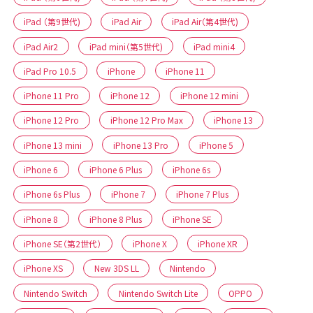
iPad （第9世代)
iPad Air
iPad Air（第4世代)
iPad Air2
iPad mini（第5世代)
iPad mini4
iPad Pro 10.5
iPhone
iPhone 11
iPhone 11 Pro
iPhone 12
iPhone 12 mini
iPhone 12 Pro
iPhone 12 Pro Max
iPhone 13
iPhone 13 mini
iPhone 13 Pro
iPhone 5
iPhone 6
iPhone 6 Plus
iPhone 6s
iPhone 6s Plus
iPhone 7
iPhone 7 Plus
iPhone 8
iPhone 8 Plus
iPhone SE
iPhone SE（第2世代）
iPhone X
iPhone XR
iPhone XS
New 3DS LL
Nintendo
Nintendo Switch
Nintendo Switch Lite
OPPO