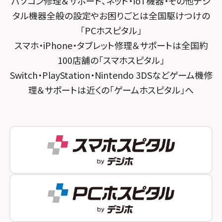
パソコン修理＆サポート、ネット・IoT機器・その他デジ
スマホスピタル 大森
スマホスピタル宇治槙島
タル機器全般の設定やお困りごとは全国駆けつけの
スマホスピタル練馬
スマホスピタル烏丸
「PCホスピタル」
スマホ・iPhone・タブレット修理＆サポートは全国約
スマホスピタル 神田
スマホスピタル 京都宇治
100店舗の「スマホスピタル」
スマホスピタル三軒茶屋
スマホスピタル 福知山
Switch・PlayStation・Nintendo 3DSなどゲーム機修
理＆サポートは近くの「ゲームホスピタル」へ
スマホスピタル秋葉原
スマホスピタル神戸三宮
スマホスピタル 新宿
スマホスピタル西宮北口
スマホスピタル 自由が丘
スマホスピタル by デジホ 姫路キャスパ
スマホスピタルオリナス錦糸町
スマホスピタル伊丹
スマホスピタル テルル成増
スマホスピタル奈良生駒
スマホスピタル池袋
スマホスピタル和歌山