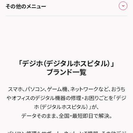
修理メニュー トップ
スマホスピタル熊本下通
スマホスピタル テルル草加花栗
スマホスピタル 西枇杷島
その他のメニュー
スマホスピタルイオンタウン茨木太田
iPhone修理メニュー
スマホスピタル GODOモバイル大分府内町
スマホスピタル テルル東川口
スマホスピタル 尾張旭
スマホスピタル江坂
加盟店募集
スマホスピタル沖縄美里
iPad修理メニュー
スマホスピタル船橋FACE
スマホスピタル ゲオデジタルベース名古屋焼山
スマホスピタルくずはモール
スタッフ募集
Android修理メニュー
スマホスピタル柏
スマホスピタル知多
スマホスピタルビオルネ枚方
法人サービス
ゲーム機修理メニュー
スマホスピタル 佐倉
スマホスピタル平和が丘
スマホスピタル住道オペラパーク
「デジホ（デジタルホスピタル）」
FCNTスマートフォン修理
スマホスピタル テルル松戸五香
MacBook修理メニュー
ブランド一覧
スマホスピタル春日井勝川
スマホスピタル東大阪ロンモール布施
POSレジ緊急サポート
スマホスピタル テルル南流山
Surface修理メニュー
スマホスピタル堺
スマホ、パソコン、ゲーム機、ネットワークなど、おうち
スマホスピタル テルル宮野木
やオフィスのデジタル機器の修理・お困りごとを「デジ
スマホスピタル 堺出張所
ホ（デジタルホスピタル）」が、
スマホスピタル千葉
スマホスピタル京都河原町
データそのまま、全国・最短即日で解決。
スマホスピタル 東京大手町
スマホスピタル by デジホ 京都駅前