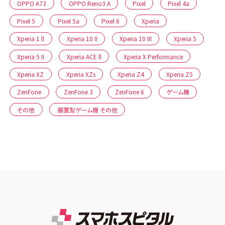
OPPO A73
OPPO Reno3 A
Pixel
Pixel 4a
Pixel 5
Pixel 5a
Pixel 6
Xperia
Xperia 1 ll
Xperia 10 II
Xperia 10 IIl
Xperia 5
Xperia 5 II
Xperia ACE ll
Xperia X Performance
Xperia XZ
Xperia XZs
Xperia Z4
Xperia Z5
ZenFone
ZenFone 3
ZenFone 6
ゲーム機
その他
据置型ゲーム機 その他