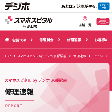
修理料金
修理速報
お客様の声
店舗TOP
メニュー
店舗一覧
修理料金
修理速報
お客様の声
店舗TOP
TOP
スマホスピタル by デジホ 京都駅前
修理速報
iPhone
i
スマホスピタル by デジホ 京都駅前
修理速報
REPORT