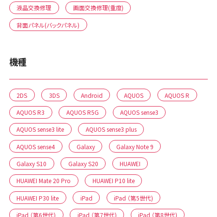
液晶交換修理
画面交換修理(重度)
背面パネル(バックパネル)
機種
2DS
3DS
Android
AQUOS
AQUOS R
AQUOS R3
AQUOS R5G
AQUOS sense3
AQUOS sense3 lite
AQUOS sense3 plus
AQUOS sense4
Galaxy
Galaxy Note 9
Galaxy S10
Galaxy S20
HUAWEI
HUAWEI Mate 20 Pro
HUAWEI P10 lite
HUAWEI P30 lite
iPad
iPad （第5世代)
iPad （第6世代)
iPad （第7世代)
iPad （第8世代)