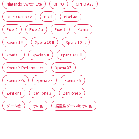
Nintendo Switch Lite
OPPO
OPPO A73
OPPO Reno3 A
Pixel
Pixel 4a
Pixel 5
Pixel 5a
Pixel 6
Xperia
Xperia 1 ll
Xperia 10 II
Xperia 10 IIl
Xperia 5
Xperia 5 II
Xperia ACE ll
Xperia X Performance
Xperia XZ
Xperia XZs
Xperia Z4
Xperia Z5
ZenFone
ZenFone 3
ZenFone 6
ゲーム機
その他
据置型ゲーム機 その他