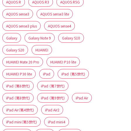
AQUOS R
AQUOS R3
AQUOS R5G
AQUOS sense3
AQUOS sense3 lite
AQUOS sense3 plus
AQUOS sense4
Galaxy
Galaxy Note 9
Galaxy S10
Galaxy S20
HUAWEI
HUAWEI Mate 20 Pro
HUAWEI P10 lite
HUAWEI P30 lite
iPad
iPad （第5世代)
iPad （第6世代)
iPad （第7世代)
iPad （第8世代)
iPad （第9世代)
iPad Air
iPad Air（第4世代)
iPad Air2
iPad mini（第5世代)
iPad mini4