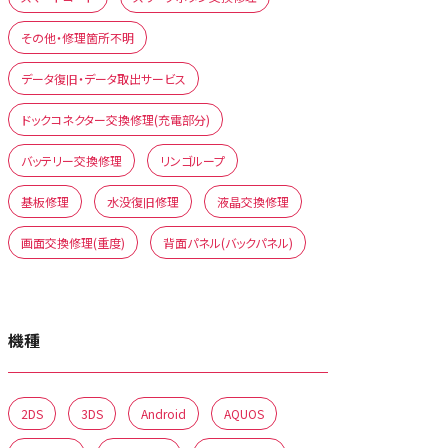
その他・修理箇所不明
データ復旧・データ取出サービス
ドックコネクター交換修理(充電部分)
バッテリー交換修理
リンゴループ
基板修理
水没復旧修理
液晶交換修理
画面交換修理(重度)
背面パネル(バックパネル)
機種
2DS
3DS
Android
AQUOS