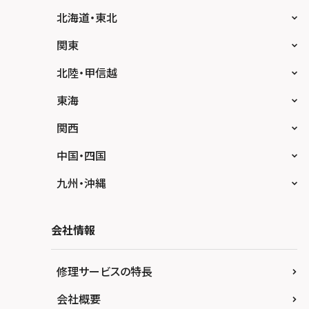
北海道・東北
スマホスピタル大丸札幌
関東
スマホスピタル宇都宮
北陸・甲信越
スマホスピタル 高崎
スマホスピタルアル・プラザ小松
東海
スマホスピタル鴻巣
スマホスピタル 北陸総合修理センター
スマホスピタル岐阜
関西
スマホスピタル テルル三芳
スマホスピタル 長野
スマホスピタル 浜松
スマホスピタル 大阪梅田
中国・四国
スマホスピタル 熊谷
スマホスピタル静岡パルコ
スマホスピタル by デジホ 梅田地下（うめち
スマホスピタル 松江
九州・沖縄
か）
スマホスピタル ゲオデジタルベース川口元郷
スマホスピタル 藤枝
スマホスピタル岡山駅前
スマホスピタル by デジホ マークイズ福岡も
スマホスピタル京橋
もち
スマホスピタル埼玉大宮
会社情報
スマホスピタル名古屋駅前
スマホスピタル高松
スマホスピタル by デジホ天王寺ミオ
スマホスピタル 香椎九産大前
スマホスピタル テルル蒲生
スマホスピタル名古屋金山
スマホスピタル西条
修理サービスの特長
スマホスピタル難波
スマホスピタル福岡天神
スマホスピタル テルル新越谷
スマホスピタル 大府
スマホスピタル高知
会社概要
スマホスピタル高槻
スマホスピタル熊本下通
スマホスピタル テルル草加花栗