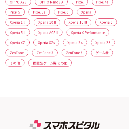
OPPO A73
OPPO Reno3 A
Pixel
Pixel 4a
Pixel 5
Pixel 5a
Pixel 6
Xperia
Xperia 1 ll
Xperia 10 II
Xperia 10 IIl
Xperia 5
Xperia 5 II
Xperia ACE ll
Xperia X Performance
Xperia XZ
Xperia XZs
Xperia Z4
Xperia Z5
ZenFone
ZenFone 3
ZenFone 6
ゲーム機
その他
据置型ゲーム機 その他