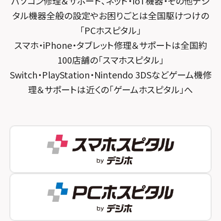
パソコン修理＆サポート、ネット・IoT機器・その他デジ
スマホスピタル 大森
スマホスピタル宇治槙島
タル機器全般の設定やお困りごとは全国駆けつけの
スマホスピタル練馬
スマホスピタル烏丸
「PCホスピタル」
スマホ・iPhone・タブレット修理＆サポートは全国約
スマホスピタル 神田
スマホスピタル 京都宇治
100店舗の「スマホスピタル」
スマホスピタル三軒茶屋
スマホスピタル 福知山
Switch・PlayStation・Nintendo 3DSなどゲーム機修
理＆サポートは近くの「ゲームホスピタル」へ
スマホスピタル秋葉原
スマホスピタル神戸三宮
スマホスピタル 新宿
スマホスピタル西宮北口
スマホスピタル 自由が丘
スマホスピタル by デジホ 姫路キャスパ
スマホスピタルオリナス錦糸町
スマホスピタル伊丹
スマホスピタル テルル成増
スマホスピタル奈良生駒
スマホスピタル池袋
スマホスピタル和歌山