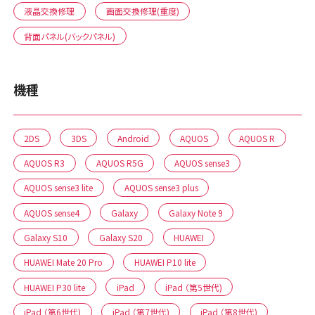
液晶交換修理
画面交換修理(重度)
背面パネル(バックパネル)
機種
2DS
3DS
Android
AQUOS
AQUOS R
AQUOS R3
AQUOS R5G
AQUOS sense3
AQUOS sense3 lite
AQUOS sense3 plus
AQUOS sense4
Galaxy
Galaxy Note 9
Galaxy S10
Galaxy S20
HUAWEI
HUAWEI Mate 20 Pro
HUAWEI P10 lite
HUAWEI P30 lite
iPad
iPad （第5世代)
iPad （第6世代)
iPad （第7世代)
iPad （第8世代)