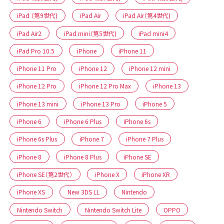
iPad （第9世代)
iPad Air
iPad Air（第4世代)
iPad Air2
iPad mini（第5世代)
iPad mini4
iPad Pro 10.5
iPhone
iPhone 11
iPhone 11 Pro
iPhone 12
iPhone 12 mini
iPhone 12 Pro
iPhone 12 Pro Max
iPhone 13
iPhone 13 mini
iPhone 13 Pro
iPhone 5
iPhone 6
iPhone 6 Plus
iPhone 6s
iPhone 6s Plus
iPhone 7
iPhone 7 Plus
iPhone 8
iPhone 8 Plus
iPhone SE
iPhone SE（第2世代）
iPhone X
iPhone XR
iPhone XS
New 3DS LL
Nintendo
Nintendo Switch
Nintendo Switch Lite
OPPO