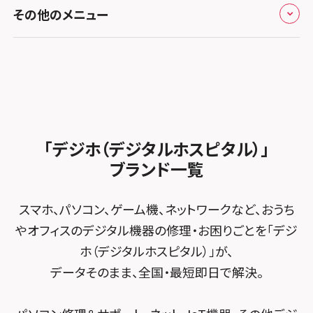
修理メニュー トップ
スマホスピタル熊本下通
スマホスピタル テルル草加花栗
スマホスピタル 西枇杷島
その他のメニュー
スマホスピタルイオンタウン茨木太田
iPhone修理メニュー
スマホスピタル GODOモバイル大分府内町
スマホスピタル テルル東川口
スマホスピタル 尾張旭
スマホスピタル江坂
加盟店募集
スマホスピタル沖縄美里
iPad修理メニュー
スマホスピタル船橋FACE
スマホスピタル ゲオデジタルベース名古屋焼山
スマホスピタルくずはモール
スタッフ募集
Android修理メニュー
スマホスピタル柏
スマホスピタル知多
スマホスピタルビオルネ枚方
法人サービス
ゲーム機修理メニュー
スマホスピタル 佐倉
スマホスピタル平和が丘
スマホスピタル住道オペラパーク
「デジホ（デジタルホスピタル）」
FCNTスマートフォン修理
スマホスピタル テルル松戸五香
MacBook修理メニュー
ブランド一覧
スマホスピタル春日井勝川
スマホスピタル東大阪ロンモール布施
POSレジ緊急サポート
スマホスピタル テルル南流山
Surface修理メニュー
スマホスピタル堺
スマホ、パソコン、ゲーム機、ネットワークなど、おうち
スマホスピタル テルル宮野木
やオフィスのデジタル機器の修理・お困りごとを「デジ
スマホスピタル 堺出張所
ホ（デジタルホスピタル）」が、
スマホスピタル千葉
スマホスピタル京都河原町
データそのまま、全国・最短即日で解決。
スマホスピタル 東京大手町
スマホスピタル by デジホ 京都駅前