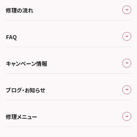
修理サービスの特長
スマホスピタル大丸札幌
関東
修理の流れ
会社概要
スマホスピタル宇都宮
北陸・甲信越
来店修理の流れ
総務省登録業者
スマホスピタル 高崎
スマホスピタルアル・プラザ小松
東海
FAQ
郵送修理の流れ
スマホスピタル鴻巣
特定商取引法に関する表記
スマホスピタル 北陸総合修理センター
スマホスピタル岐阜
関西
よくあるご質問
スマホスピタル テルル三芳
スマホスピタル 長野
プライバシーポリシー
スマホスピタル 浜松
スマホスピタル 大阪梅田
キャンペーン情報
中国・四国
スマホスピタル 熊谷
スマホスピタル静岡パルコ
郵送修理依頼
スマホスピタル by デジホ 梅田地下（うめちか）
スマホスピタル 松江
九州・沖縄
ノートン申込みキャンペーン
スマホスピタル ゲオデジタルベース川口元郷
スマホスピタル 藤枝
スマホスピタル京橋
ブログ・お知らせ
スマホスピタル岡山駅前
スマホスピタル by デジホ マークイズ福岡もも
ち
キャンペーン一覧
スマホスピタル埼玉大宮
スマホスピタル名古屋駅前
スマホスピタル by デジホ天王寺ミオ
スマホスピタル高松
お役立ち情報
スマホスピタル 香椎九産大前
スマホスピタル テルル蒲生
スマホスピタル名古屋金山
修理メニュー
スマホスピタル難波
スマホスピタル西条
お知らせ
スマホスピタル福岡天神
スマホスピタル テルル新越谷
スマホスピタル 大府
スマホスピタル高槻
スマホスピタル高知