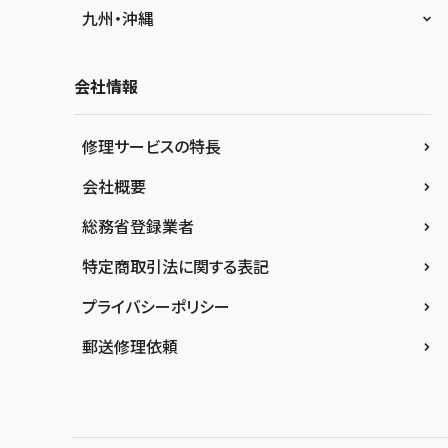
スマホスピタル 熊谷
スマホスピタル静岡パルコ
スマホスピタル by デジホ 梅田地下（うめち
スマホスピタル 松江
九州・沖縄
か）
スマホスピタル ゲオデジタルベース川口元郷
スマホスピタル 藤枝
スマホスピタル岡山駅前
スマホスピタル by デジホ マークイズ福岡も
スマホスピタル京橋
もち
スマホスピタル埼玉大宮
会社情報
スマホスピタル名古屋駅前
スマホスピタル高松
スマホスピタル by デジホ天王寺ミオ
スマホスピタル 香椎九産大前
スマホスピタル テルル蒲生
スマホスピタル名古屋金山
スマホスピタル西条
修理サービスの特長
スマホスピタル難波
スマホスピタル福岡天神
スマホスピタル テルル新越谷
スマホスピタル 大府
スマホスピタル高知
会社概要
スマホスピタル高槻
スマホスピタル熊本下通
スマホスピタル テルル草加花栗
スマホスピタル 西枇杷島
総務省登録業者
スマホスピタルイオンタウン茨木太田
スマホスピタル GODOモバイル大分府内町
スマホスピタル テルル東川口
スマホスピタル 尾張旭
スマホスピタル江坂
特定商取引法に関する表記
スマホスピタル沖縄美里
スマホスピタル船橋FACE
スマホスピタル ゲオデジタルベース名古屋焼
山
スマホスピタルくずはモール
プライバシーポリシー
スマホスピタル柏
スマホスピタル知多
スマホスピタルビオルネ枚方
郵送修理依頼
スマホスピタル 佐倉
スマホスピタル平和が丘
スマホスピタル住道オペラパーク
スマホスピタル テルル松戸五香
スマホスピタル春日井勝川
スマホスピタル東大阪ロンモール布施
スマホスピタル テルル南流山