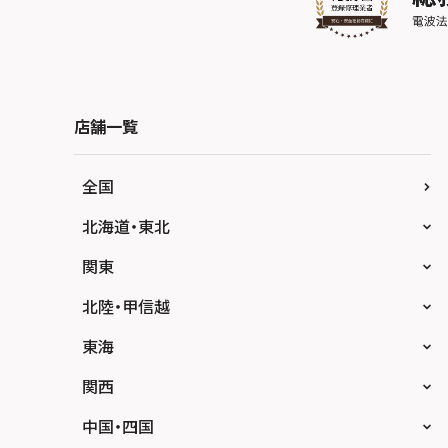
店舗一覧
全国
北海道・東北
スマホスピタル大丸札幌
関東
スマホスピタル宇都宮
北陸・甲信越
スマホスピタル 高崎
スマホスピタルアル・プラザ小松
東海
スマホスピタル鴻巣
スマホスピタル 北陸総合修理センター
スマホスピタル岐阜
関西
スマホスピタル テルル三芳
スマホスピタル 長野
スマホスピタル 浜松
スマホスピタル 大阪梅田
中国・四国