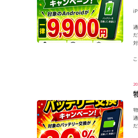
i
通
だ
対
こ
20
物
通
だ