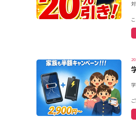
対
こ
20
学
ご