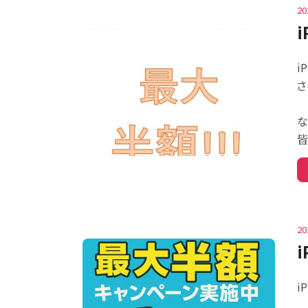
20
i
さ
な
皆
20
i