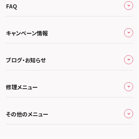
来店修理の流れ
総務省登録業者
スマホスピタル 高崎
スマホスピタルアル・プラザ小松
東海
FAQ
郵送修理の流れ
スマホスピタル鴻巣
特定商取引法に関する表記
スマホスピタル 北陸総合修理センター
スマホスピタル岐阜
関西
よくあるご質問
スマホスピタル テルル三芳
スマホスピタル 長野
プライバシーポリシー
スマホスピタル 浜松
スマホスピタル 大阪梅田
キャンペーン情報
中国・四国
スマホスピタル 熊谷
スマホスピタル静岡パルコ
郵送修理依頼
スマホスピタル by デジホ 梅田地下（うめちか）
スマホスピタル 松江
九州・沖縄
ノートン申込みキャンペーン
スマホスピタル ゲオデジタルベース川口元郷
スマホスピタル 藤枝
スマホスピタル京橋
ブログ・お知らせ
スマホスピタル岡山駅前
スマホスピタル by デジホ マークイズ福岡もも
ち
キャンペーン一覧
スマホスピタル埼玉大宮
スマホスピタル名古屋駅前
スマホスピタル by デジホ天王寺ミオ
スマホスピタル高松
お役立ち情報
スマホスピタル 香椎九産大前
スマホスピタル テルル蒲生
スマホスピタル名古屋金山
修理メニュー
スマホスピタル難波
スマホスピタル西条
お知らせ
スマホスピタル福岡天神
スマホスピタル テルル新越谷
スマホスピタル 大府
スマホスピタル高槻
スマホスピタル高知
修理メニュー トップ
スマホスピタル熊本下通
スマホスピタル テルル草加花栗
スマホスピタル 西枇杷島
その他のメニュー
スマホスピタルイオンタウン茨木太田
iPhone修理メニュー
スマホスピタル GODOモバイル大分府内町
スマホスピタル テルル東川口
スマホスピタル 尾張旭
スマホスピタル江坂
加盟店募集
スマホスピタル沖縄美里
iPad修理メニュー