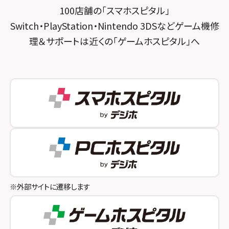
スマホスピタル 京都宇治
100店舗の「スマホスピタル」
スマホスピタル三軒茶屋
スマホスピタル 福知山
Switch・PlayStation・Nintendo 3DSなどゲーム機修
理＆サポートは近くの「ゲームホスピタル」へ
スマホスピタル秋葉原
スマホスピタル神戸三宮
スマホスピタル 新宿
スマホスピタル西宮北口
スマホスピタル 自由が丘
スマホスピタル by デジホ 姫路キャスパ
スマホスピタルオリナス錦糸町
スマホスピタル伊丹
スマホスピタル テルル成増
スマホスピタル奈良生駒
スマホスピタル池袋
スマホスピタル和歌山
スマホスピタル八王子
※外部サイトに遷移します
スマホスピタル町田
スマホスピタル吉祥寺