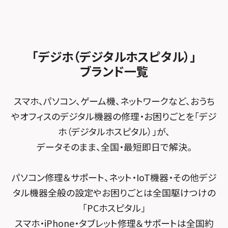
スマホスピタル船橋FACE
スマホスピタル ゲオデジタルベース名古屋焼山
スマホスピタルくずはモール
スタッフ募集
Android修理メニュー
スマホスピタル柏
スマホスピタル知多
スマホスピタルビオルネ枚方
法人サービス
ゲーム機修理メニュー
スマホスピタル 佐倉
スマホスピタル平和が丘
スマホスピタル住道オペラパーク
「デジホ（デジタルホスピタル）」
FCNTスマートフォン修理
スマホスピタル テルル松戸五香
MacBook修理メニュー
ブランド一覧
スマホスピタル春日井勝川
スマホスピタル東大阪ロンモール布施
POSレジ緊急サポート
スマホスピタル テルル南流山
Surface修理メニュー
スマホスピタル堺
スマホ、パソコン、ゲーム機、ネットワークなど、おうち
スマホスピタル テルル宮野木
やオフィスのデジタル機器の修理・お困りごとを「デジ
スマホスピタル 堺出張所
ホ（デジタルホスピタル）」が、
スマホスピタル千葉
スマホスピタル京都河原町
データそのまま、全国・最短即日で解決。
スマホスピタル 東京大手町
スマホスピタル by デジホ 京都駅前
パソコン修理＆サポート、ネット・IoT機器・その他デジ
スマホスピタル 大森
スマホスピタル宇治槙島
タル機器全般の設定やお困りごとは全国駆けつけの
スマホスピタル練馬
スマホスピタル烏丸
「PCホスピタル」
スマホ・iPhone・タブレット修理＆サポートは全国約
スマホスピタル 神田