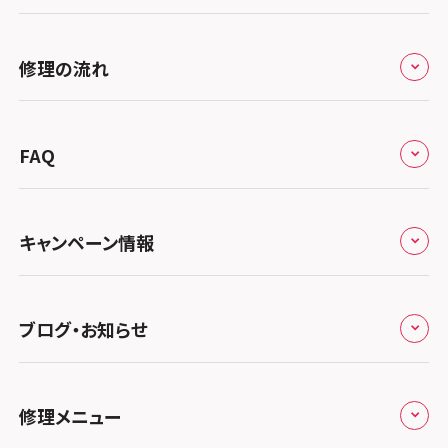
北海道・東北
修理サービスの特長
スマホスピタル大丸札幌
関東
修理の流れ
会社概要
スマホスピタル宇都宮
北陸・甲信越
来店修理の流れ
総務省登録業者
スマホスピタル 高崎
スマホスピタルアル・プラザ小松
東海
FAQ
郵送修理の流れ
スマホスピタル鴻巣
特定商取引法に関する表記
スマホスピタル 北陸総合修理センター
スマホスピタル岐阜
関西
よくあるご質問
スマホスピタル テルル三芳
スマホスピタル 長野
プライバシーポリシー
スマホスピタル 浜松
スマホスピタル 大阪梅田
キャンペーン情報
中国・四国
スマホスピタル 熊谷
スマホスピタル静岡パルコ
郵送修理依頼
スマホスピタル by デジホ 梅田地下（うめちか）
スマホスピタル 松江
九州・沖縄
ノートン申込みキャンペーン
スマホスピタル ゲオデジタルベース川口元郷
スマホスピタル 藤枝
スマホスピタル京橋
ブログ・お知らせ
スマホスピタル岡山駅前
スマホスピタル by デジホ マークイズ福岡もも
ち
キャンペーン一覧
スマホスピタル埼玉大宮
スマホスピタル名古屋駅前
スマホスピタル by デジホ天王寺ミオ
スマホスピタル高松
お役立ち情報
スマホスピタル 香椎九産大前
スマホスピタル テルル蒲生
スマホスピタル名古屋金山
修理メニュー
スマホスピタル難波
スマホスピタル西条
お知らせ
スマホスピタル福岡天神