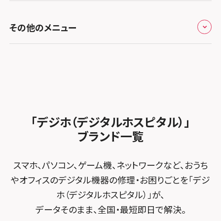
スマホスピタル テルル新越谷
スマホスピタル 大府
スマホスピタル高槻
スマホスピタル高知
修理メニュー トップ
スマホスピタル熊本下通
スマホスピタル テルル草加花栗
スマホスピタル 西枇杷島
その他のメニュー
スマホスピタルイオンタウン茨木太田
iPhone修理メニュー
スマホスピタル GODOモバイル大分府内町
スマホスピタル テルル東川口
スマホスピタル 尾張旭
スマホスピタル江坂
加盟店募集
スマホスピタル沖縄美里
iPad修理メニュー
スマホスピタル船橋FACE
スマホスピタル ゲオデジタルベース名古屋焼山
スマホスピタルくずはモール
スタッフ募集
Android修理メニュー
スマホスピタル柏
スマホスピタル知多
スマホスピタルビオルネ枚方
法人サービス
ゲーム機修理メニュー
スマホスピタル 佐倉
スマホスピタル平和が丘
スマホスピタル住道オペラパーク
「デジホ（デジタルホスピタル）」
FCNTスマートフォン修理
スマホスピタル テルル松戸五香
MacBook修理メニュー
ブランド一覧
スマホスピタル春日井勝川
スマホスピタル東大阪ロンモール布施
POSレジ緊急サポート
スマホスピタル テルル南流山
Surface修理メニュー
スマホスピタル堺
スマホ、パソコン、ゲーム機、ネットワークなど、おうち
スマホスピタル テルル宮野木
やオフィスのデジタル機器の修理・お困りごとを「デジ
スマホスピタル 堺出張所
ホ（デジタルホスピタル）」が、
スマホスピタル千葉
スマホスピタル京都河原町
データそのまま、全国・最短即日で解決。
スマホスピタル 東京大手町