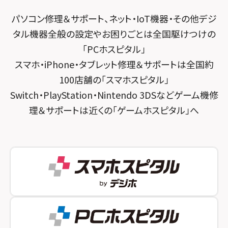
スマホスピタル by デジホ 京都駅前
パソコン修理＆サポート、ネット・IoT機器・その他デジ
スマホスピタル 大森
スマホスピタル宇治槙島
タル機器全般の設定やお困りごとは全国駆けつけの
スマホスピタル練馬
スマホスピタル烏丸
「PCホスピタル」
スマホ・iPhone・タブレット修理＆サポートは全国約
スマホスピタル 神田
スマホスピタル 京都宇治
100店舗の「スマホスピタル」
スマホスピタル三軒茶屋
スマホスピタル 福知山
Switch・PlayStation・Nintendo 3DSなどゲーム機修
理＆サポートは近くの「ゲームホスピタル」へ
スマホスピタル秋葉原
スマホスピタル神戸三宮
スマホスピタル 新宿
スマホスピタル西宮北口
スマホスピタル 自由が丘
スマホスピタル by デジホ 姫路キャスパ
スマホスピタルオリナス錦糸町
スマホスピタル伊丹
スマホスピタル テルル成増
スマホスピタル奈良生駒
スマホスピタル池袋
スマホスピタル和歌山