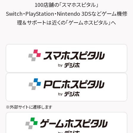
100店舗の「スマホスピタル」
スマホスピタル三軒茶屋
スマホスピタル 福知山
Switch・PlayStation・Nintendo 3DSなどゲーム機修
理＆サポートは近くの「ゲームホスピタル」へ
スマホスピタル秋葉原
スマホスピタル神戸三宮
スマホスピタル 新宿
スマホスピタル西宮北口
スマホスピタル 自由が丘
スマホスピタル by デジホ 姫路キャスパ
スマホスピタルオリナス錦糸町
スマホスピタル伊丹
スマホスピタル テルル成増
スマホスピタル奈良生駒
スマホスピタル池袋
スマホスピタル和歌山
スマホスピタル八王子
※外部サイトに遷移します
スマホスピタル町田
スマホスピタル吉祥寺