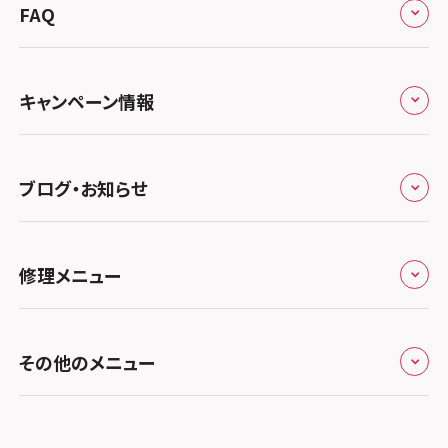
総務省登録業者
スマホスピタル 高崎
スマホスピタルアル・プラザ小松
東海
FAQ
郵送修理の流れ
スマホスピタル鴻巣
特定商取引法に関する表記
スマホスピタル 北陸総合修理センター
スマホスピタル岐阜
関西
よくあるご質問
スマホスピタル テルル三芳
スマホスピタル 長野
プライバシーポリシー
スマホスピタル 浜松
スマホスピタル 大阪梅田
キャンペーン情報
中国・四国
スマホスピタル 熊谷
スマホスピタル静岡パルコ
郵送修理依頼
スマホスピタル by デジホ 梅田地下（うめちか）
スマホスピタル 松江
九州・沖縄
ノートン申込みキャンペーン
スマホスピタル ゲオデジタルベース川口元郷
スマホスピタル 藤枝
スマホスピタル京橋
ブログ・お知らせ
スマホスピタル岡山駅前
スマホスピタル by デジホ マークイズ福岡もも
ち
キャンペーン一覧
スマホスピタル埼玉大宮
スマホスピタル名古屋駅前
スマホスピタル by デジホ天王寺ミオ
スマホスピタル高松
お役立ち情報
スマホスピタル 香椎九産大前
スマホスピタル テルル蒲生
スマホスピタル名古屋金山
修理メニュー
スマホスピタル難波
スマホスピタル西条
お知らせ
スマホスピタル福岡天神
スマホスピタル テルル新越谷
スマホスピタル 大府
スマホスピタル高槻
スマホスピタル高知
修理メニュー トップ
スマホスピタル熊本下通
スマホスピタル テルル草加花栗
スマホスピタル 西枇杷島
その他のメニュー
スマホスピタルイオンタウン茨木太田
iPhone修理メニュー
スマホスピタル GODOモバイル大分府内町
スマホスピタル テルル東川口
スマホスピタル 尾張旭
スマホスピタル江坂
加盟店募集
スマホスピタル沖縄美里
iPad修理メニュー
スマホスピタル船橋FACE