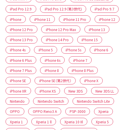
iPad Pro 12.9
iPad Pro 12.9（第3世代)
iPad Pro 9.7
iPhone
iPhone 11
iPhone 11 Pro
iPhone 12
iPhone 12 Pro
iPhone 12 Pro Max
iPhone 13
iPhone 13 Pro
iPhone 14 Pro
iPhone 15
iPhone 4s
iPhone 5
iPhone 5s
iPhone 6
iPhone 6 Plus
iPhone 6s
iPhone 7
iPhone 7 Plus
iPhone 8
iPhone 8 Plus
iPhone SE
iPhone SE（第2世代）
iPhone X
iPhone XR
iPhone XS
New 3DS
New 3DS LL
Nintendo
Nintendo Switch
Nintendo Switch Lite
OPPO
OPPO Reno3 A
PSP-3000
Xperia
Xperia 1
Xperia 1 ll
Xperia 10 IIl
Xperia 5