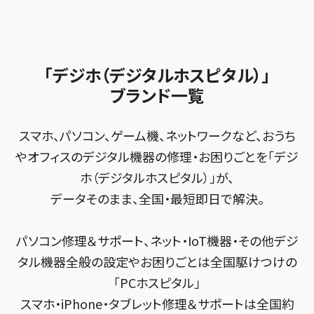
スマホスピタル ゲオデジタルベース名古屋焼山
スマホスピタルくずはモール
スタッフ募集
Android修理メニュー
スマホスピタル柏
スマホスピタル知多
スマホスピタルビオルネ枚方
法人サービス
ゲーム機修理メニュー
スマホスピタル 佐倉
スマホスピタル平和が丘
スマホスピタル住道オペラパーク
「デジホ（デジタルホスピタル）」
FCNTスマートフォン修理
スマホスピタル テルル松戸五香
MacBook修理メニュー
ブランド一覧
スマホスピタル春日井勝川
スマホスピタル東大阪ロンモール布施
POSレジ緊急サポート
スマホスピタル テルル南流山
Surface修理メニュー
スマホスピタル堺
スマホ、パソコン、ゲーム機、ネットワークなど、おうち
スマホスピタル テルル宮野木
やオフィスのデジタル機器の修理・お困りごとを「デジ
スマホスピタル 堺出張所
ホ（デジタルホスピタル）」が、
スマホスピタル千葉
スマホスピタル京都河原町
データそのまま、全国・最短即日で解決。
スマホスピタル 東京大手町
スマホスピタル by デジホ 京都駅前
パソコン修理＆サポート、ネット・IoT機器・その他デジ
スマホスピタル 大森
スマホスピタル宇治槙島
タル機器全般の設定やお困りごとは全国駆けつけの
スマホスピタル練馬
スマホスピタル烏丸
「PCホスピタル」
スマホ・iPhone・タブレット修理＆サポートは全国約
スマホスピタル 神田
スマホスピタル 京都宇治