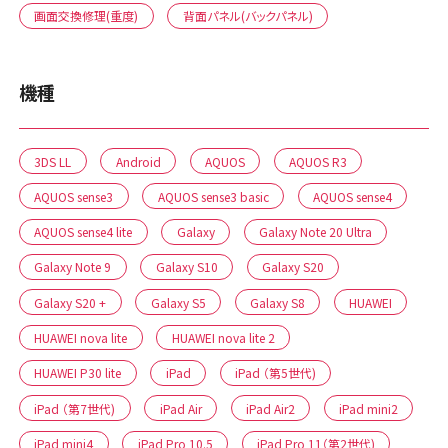
画面交換修理(重度)
背面パネル(バックパネル)
機種
3DS LL
Android
AQUOS
AQUOS R3
AQUOS sense3
AQUOS sense3 basic
AQUOS sense4
AQUOS sense4 lite
Galaxy
Galaxy Note 20 Ultra
Galaxy Note 9
Galaxy S10
Galaxy S20
Galaxy S20 +
Galaxy S5
Galaxy S8
HUAWEI
HUAWEI nova lite
HUAWEI nova lite 2
HUAWEI P30 lite
iPad
iPad （第5世代)
iPad （第7世代)
iPad Air
iPad Air2
iPad mini2
iPad mini4
iPad Pro 10.5
iPad Pro 11（第2世代)