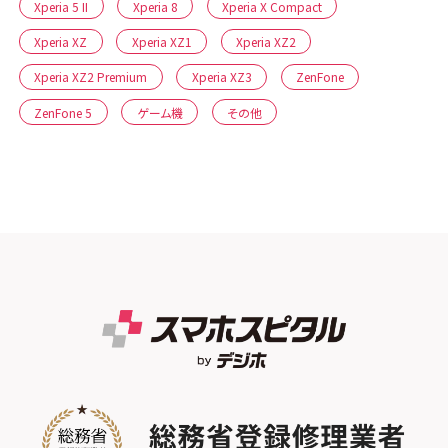
Xperia 5 II
Xperia 8
Xperia X Compact
Xperia XZ
Xperia XZ1
Xperia XZ2
Xperia XZ2 Premium
Xperia XZ3
ZenFone
ZenFone 5
ゲーム機
その他