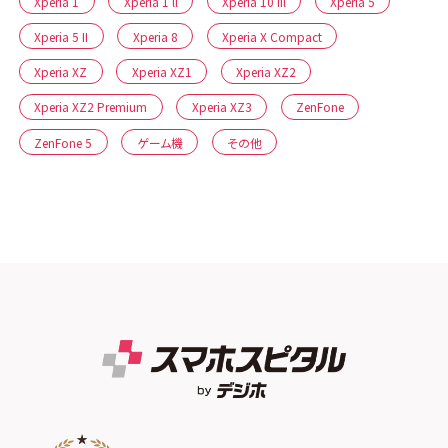
Xperia 1
Xperia 1 ll
Xperia 10 IIl
Xperia 5
Xperia 5 II
Xperia 8
Xperia X Compact
Xperia XZ
Xperia XZ1
Xperia XZ2
Xperia XZ2 Premium
Xperia XZ3
ZenFone
ZenFone 5
ゲーム機
その他