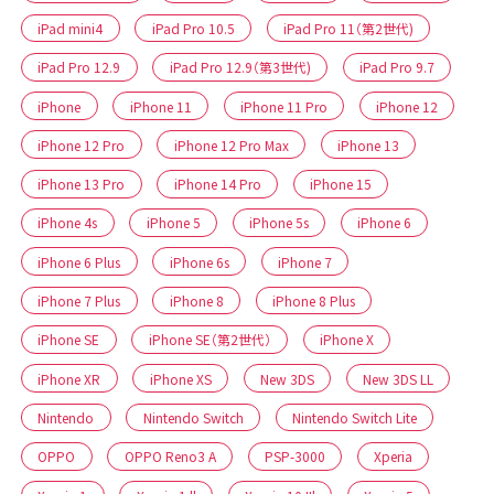
iPad mini4
iPad Pro 10.5
iPad Pro 11（第2世代)
iPad Pro 12.9
iPad Pro 12.9（第3世代)
iPad Pro 9.7
iPhone
iPhone 11
iPhone 11 Pro
iPhone 12
iPhone 12 Pro
iPhone 12 Pro Max
iPhone 13
iPhone 13 Pro
iPhone 14 Pro
iPhone 15
iPhone 4s
iPhone 5
iPhone 5s
iPhone 6
iPhone 6 Plus
iPhone 6s
iPhone 7
iPhone 7 Plus
iPhone 8
iPhone 8 Plus
iPhone SE
iPhone SE（第2世代）
iPhone X
iPhone XR
iPhone XS
New 3DS
New 3DS LL
Nintendo
Nintendo Switch
Nintendo Switch Lite
OPPO
OPPO Reno3 A
PSP-3000
Xperia