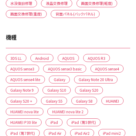
水没復旧修理
液晶交換修理
画面交換修理(軽度)
画面交換修理(重度)
背面パネル(バックパネル)
機種
3DS LL
Android
AQUOS
AQUOS R3
AQUOS sense3
AQUOS sense3 basic
AQUOS sense4
AQUOS sense4 lite
Galaxy
Galaxy Note 20 Ultra
Galaxy Note 9
Galaxy S10
Galaxy S20
Galaxy S20 +
Galaxy S5
Galaxy S8
HUAWEI
HUAWEI nova lite
HUAWEI nova lite 2
HUAWEI P30 lite
iPad
iPad （第5世代)
iPad （第7世代)
iPad Air
iPad Air2
iPad mini2