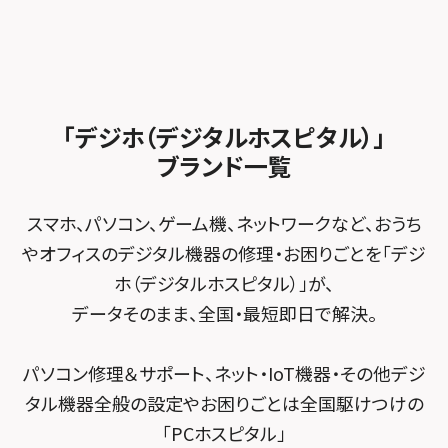
加盟店募集
スマホスピタル沖縄美里
iPad修理メニュー
スマホスピタル船橋FACE
スマホスピタル ゲオデジタルベース名古屋焼山
スマホスピタルくずはモール
スタッフ募集
Android修理メニュー
スマホスピタル柏
スマホスピタル知多
スマホスピタルビオルネ枚方
法人サービス
ゲーム機修理メニュー
スマホスピタル 佐倉
スマホスピタル平和が丘
スマホスピタル住道オペラパーク
「デジホ（デジタルホスピタル）」
FCNTスマートフォン修理
スマホスピタル テルル松戸五香
MacBook修理メニュー
ブランド一覧
スマホスピタル春日井勝川
スマホスピタル東大阪ロンモール布施
POSレジ緊急サポート
スマホスピタル テルル南流山
Surface修理メニュー
スマホスピタル堺
スマホ、パソコン、ゲーム機、ネットワークなど、おうち
スマホスピタル テルル宮野木
やオフィスのデジタル機器の修理・お困りごとを「デジ
スマホスピタル 堺出張所
ホ（デジタルホスピタル）」が、
スマホスピタル千葉
スマホスピタル京都河原町
データそのまま、全国・最短即日で解決。
スマホスピタル 東京大手町
スマホスピタル by デジホ 京都駅前
パソコン修理＆サポート、ネット・IoT機器・その他デジ
スマホスピタル 大森
スマホスピタル宇治槙島
タル機器全般の設定やお困りごとは全国駆けつけの
スマホスピタル練馬
スマホスピタル烏丸
「PCホスピタル」