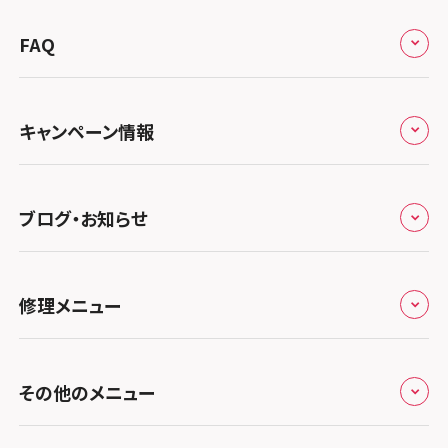
来店修理の流れ
総務省登録業者
スマホスピタル 高崎
スマホスピタルアル・プラザ小松
東海
FAQ
郵送修理の流れ
スマホスピタル鴻巣
特定商取引法に関する表記
スマホスピタル 北陸総合修理センター
スマホスピタル岐阜
関西
よくあるご質問
スマホスピタル テルル三芳
スマホスピタル 長野
プライバシーポリシー
スマホスピタル 浜松
スマホスピタル 大阪梅田
キャンペーン情報
中国・四国
スマホスピタル 熊谷
スマホスピタル静岡パルコ
郵送修理依頼
スマホスピタル by デジホ 梅田地下（うめちか）
スマホスピタル 松江
九州・沖縄
ノートン申込みキャンペーン
スマホスピタル ゲオデジタルベース川口元郷
スマホスピタル 藤枝
スマホスピタル京橋
ブログ・お知らせ
スマホスピタル岡山駅前
スマホスピタル by デジホ マークイズ福岡もも
ち
キャンペーン一覧
スマホスピタル埼玉大宮
スマホスピタル名古屋駅前
スマホスピタル by デジホ天王寺ミオ
スマホスピタル高松
お役立ち情報
スマホスピタル 香椎九産大前
スマホスピタル テルル蒲生
スマホスピタル名古屋金山
修理メニュー
スマホスピタル難波
スマホスピタル西条
お知らせ
スマホスピタル福岡天神
スマホスピタル テルル新越谷
スマホスピタル 大府
スマホスピタル高槻
スマホスピタル高知
修理メニュー トップ
スマホスピタル熊本下通
スマホスピタル テルル草加花栗
スマホスピタル 西枇杷島
その他のメニュー
スマホスピタルイオンタウン茨木太田
iPhone修理メニュー
スマホスピタル GODOモバイル大分府内町
スマホスピタル テルル東川口
スマホスピタル 尾張旭
スマホスピタル江坂