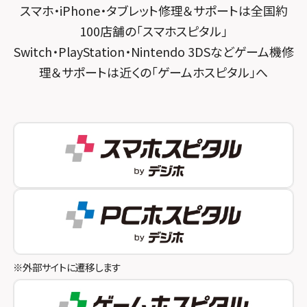
スマホ・iPhone・タブレット修理＆サポートは全国約
スマホスピタル 神田
スマホスピタル 京都宇治
100店舗の「スマホスピタル」
スマホスピタル三軒茶屋
スマホスピタル 福知山
Switch・PlayStation・Nintendo 3DSなどゲーム機修
理＆サポートは近くの「ゲームホスピタル」へ
スマホスピタル秋葉原
スマホスピタル神戸三宮
スマホスピタル 新宿
スマホスピタル西宮北口
スマホスピタル 自由が丘
スマホスピタル by デジホ 姫路キャスパ
スマホスピタルオリナス錦糸町
スマホスピタル伊丹
スマホスピタル テルル成増
スマホスピタル奈良生駒
スマホスピタル池袋
スマホスピタル和歌山
スマホスピタル八王子
※外部サイトに遷移します
スマホスピタル町田