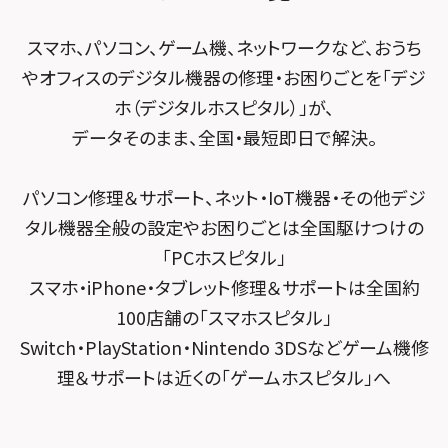
スマホスピタル 小田原
POSレジ緊急サポート
スマホスピタル テルル南流山
Surface修理メニュー
スマホスピタル堺
スマホ、パソコン、ゲーム機、ネットワークなど、おうち
スマホスピタル たまプラーザ駅前
スマホスピタル テルル宮野木
やオフィスのデジタル機器の修理・お困りごとを「デジ
スマホスピタル 堺出張所
スマホスピタル 登戸・向ヶ丘遊園
ホ（デジタルホスピタル）」が、
スマホスピタル千葉
スマホスピタル京都河原町
データそのまま、全国・最短即日で解決。
スマホスピタル 武蔵小杉
スマホスピタル 東京大手町
スマホスピタル by デジホ 京都駅前
スマホスピタル横浜駅前
パソコン修理＆サポート、ネット・IoT機器・その他デジ
スマホスピタル 大森
スマホスピタル宇治槙島
タル機器全般の設定やお困りごとは全国駆けつけの
スマホスピタル横浜関内
スマホスピタル練馬
スマホスピタル烏丸
「PCホスピタル」
スマホスピタル テルル上大岡
スマホ・iPhone・タブレット修理＆サポートは全国約
スマホスピタル 神田
スマホスピタル 京都宇治
100店舗の「スマホスピタル」
スマホスピタル三軒茶屋
スマホスピタル 福知山
Switch・PlayStation・Nintendo 3DSなどゲーム機修
理＆サポートは近くの「ゲームホスピタル」へ
スマホスピタル秋葉原
スマホスピタル神戸三宮
スマホスピタル 新宿
スマホスピタル西宮北口