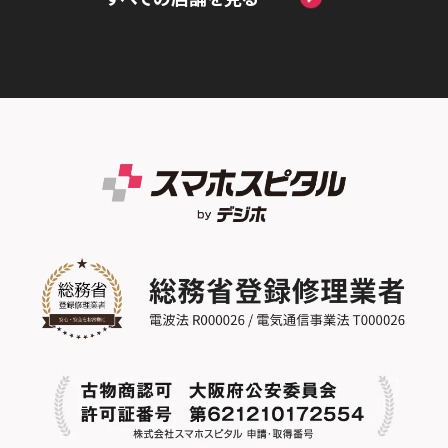
スマホスピタル by デジホ天王寺ミオ
スマホスピタル名古屋金山
スマホスピタル テルル蒲生
スマホスピタル 香椎九産大前
スマホスピタル西条
スマホスピタル難波
スマホスピタル 大府
スマホスピタル テルル新越谷
スマホスピタル福岡天神
スマホスピタル高知
スマホスピタル高槻
スマホスピタル 西枇杷島
スマホスピタル テルル草加花栗
スマホスピタル熊本下通
スマホスピタルイオンタウン茨木太田
スマホスピタル 尾張旭
スマホスピタル テルル東川口
スマホスピタル GODOモバイル大分府内町
スマホスピタル江坂
スマホスピタル ゲオデジタルベース名古屋
スマホスピタル船橋FACE
スマホスピタル沖縄美里
焼山
スマホスピタルくずはモール
スマホスピタル柏
スマホスピタル知多
スマホスピタルビオルネ枚方
スマホスピタル 佐倉
スマホスピタル平和が丘
スマホスピタル住道オペラパーク
スマホスピタル テルル松戸五香
スマホスピタル春日井勝川
スマホスピタル東大阪ロンモール布施
スマホスピタル テルル南流山
スマホスピタル堺
スマホスピタル テルル宮野木