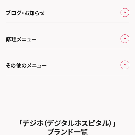
九州・沖縄
ノートン申込みキャンペーン
スマホスピタル伊丹
スマホスピタル ゲオデジタルベース川口元郷
スマホスピタル 藤枝
スマホスピタル テルル成増
スマホスピタル京橋
ブログ・お知らせ
スマホスピタル岡山駅前
スマホスピタル by デジホ マークイズ福岡もも
ち
キャンペーン一覧
スマホスピタル奈良生駒
スマホスピタル埼玉大宮
スマホスピタル名古屋駅前
スマホスピタル by デジホ天王寺ミオ
スマホスピタル池袋
スマホスピタル高松
お役立ち情報
スマホスピタル 香椎九産大前
スマホスピタル テルル蒲生
スマホスピタル和歌山
スマホスピタル名古屋金山
修理メニュー
スマホスピタル難波
スマホスピタル西条
スマホスピタル八王子
お知らせ
スマホスピタル福岡天神
スマホスピタル テルル新越谷
スマホスピタル 大府
スマホスピタル高槻
スマホスピタル高知
スマホスピタル町田
修理メニュー トップ
スマホスピタル熊本下通
スマホスピタル テルル草加花栗
スマホスピタル 西枇杷島
その他のメニュー
スマホスピタルイオンタウン茨木太田
スマホスピタル吉祥寺
iPhone修理メニュー
スマホスピタル GODOモバイル大分府内町
スマホスピタル テルル東川口
スマホスピタル 尾張旭
スマホスピタル江坂
スマホスピタル立川
加盟店募集
スマホスピタル沖縄美里
iPad修理メニュー
スマホスピタル船橋FACE
スマホスピタル ゲオデジタルベース名古屋焼山
スマホスピタルくずはモール
スマホスピタル厚木ガーデンシティ
スタッフ募集
Android修理メニュー
スマホスピタル柏
スマホスピタル知多
スマホスピタルビオルネ枚方
スマホスピタルイオン相模原
法人サービス
ゲーム機修理メニュー
スマホスピタル 佐倉
スマホスピタル平和が丘
スマホスピタル住道オペラパーク
「デジホ（デジタルホスピタル）」
スマホスピタル藤沢
FCNTスマートフォン修理
スマホスピタル テルル松戸五香
MacBook修理メニュー
ブランド一覧
スマホスピタル春日井勝川
スマホスピタル東大阪ロンモール布施