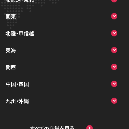
スマホスピタル大丸札幌
関東
スマホスピタル宇都宮
北陸・甲信越
スマホスピタル 高崎
スマホスピタルアル・プラザ小松
東海
スマホスピタル鴻巣
スマホスピタル 北陸総合修理センター
スマホスピタル岐阜
関西
スマホスピタル テルル三芳
スマホスピタル 長野
スマホスピタル 浜松
スマホスピタル 大阪梅田
スマホスピタル 熊谷
中国・四国
スマホスピタル静岡パルコ
スマホスピタル by デジホ 梅田地下（うめち
スマホスピタル ゲオデジタルベース川口元
スマホスピタル 松江
九州・沖縄
か）
スマホスピタル 藤枝
郷
スマホスピタル岡山駅前
スマホスピタル by デジホ マークイズ福岡
スマホスピタル京橋
スマホスピタル名古屋駅前
スマホスピタル埼玉大宮
ももち
スマホスピタル高松
すべての店舗を見る