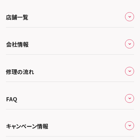
スマホスピタル 堺出張所
スマホスピタル千葉
店舗一覧
スマホスピタル京都河原町
スマホスピタル 東京大手町
スマホスピタル by デジホ 京都駅前
スマホスピタル 大森
全国
会社情報
スマホスピタル宇治槙島
スマホスピタル練馬
北海道・東北
スマホスピタル烏丸
スマホスピタル 神田
修理サービスの特長
スマホスピタル大丸札幌
関東
修理の流れ
スマホスピタル 京都宇治
スマホスピタル三軒茶屋
会社概要
スマホスピタル宇都宮
北陸・甲信越
スマホスピタル 福知山
来店修理の流れ
スマホスピタル秋葉原
総務省登録業者
スマホスピタル 高崎
スマホスピタルアル・プラザ小松
東海
FAQ
スマホスピタル神戸三宮
郵送修理の流れ
スマホスピタル 新宿
スマホスピタル鴻巣
特定商取引法に関する表記
スマホスピタル 北陸総合修理センター
スマホスピタル岐阜
関西
よくあるご質問
スマホスピタル西宮北口
スマホスピタル テルル三芳
スマホスピタル 自由が丘
スマホスピタル 長野
プライバシーポリシー
スマホスピタル 浜松
スマホスピタル 大阪梅田
キャンペーン情報
中国・四国
スマホスピタル by デジホ 姫路キャスパ
スマホスピタル 熊谷
スマホスピタルオリナス錦糸町
スマホスピタル静岡パルコ
郵送修理依頼
スマホスピタル by デジホ 梅田地下（うめちか）
スマホスピタル 松江