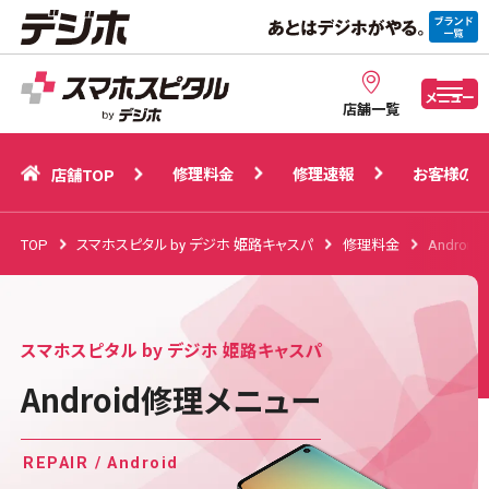
修理料金
修理速報
お客様の声
店舗TOP
メニュー
店舗一覧
修理料金
修理速報
お客様の声
店舗TOP
TOP
スマホスピタル by デジホ 姫路キャスパ
修理料金
Androi
スマホスピタル by デジホ 姫路キャスパ
Android修理メニュー
REPAIR / Android