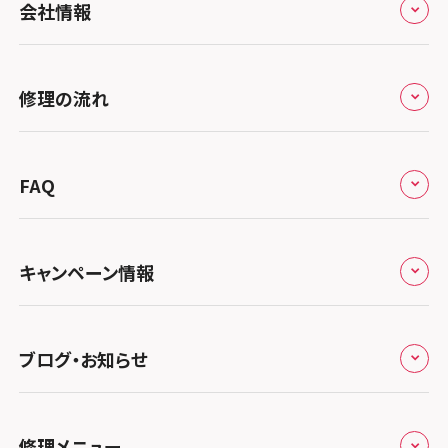
会社情報
北海道・東北
修理サービスの特長
スマホスピタル大丸札幌
関東
修理の流れ
会社概要
スマホスピタル宇都宮
北陸・甲信越
来店修理の流れ
総務省登録業者
スマホスピタル 高崎
スマホスピタルアル・プラザ小松
東海
FAQ
郵送修理の流れ
スマホスピタル鴻巣
特定商取引法に関する表記
スマホスピタル 北陸総合修理センター
スマホスピタル岐阜
関西
よくあるご質問
スマホスピタル テルル三芳
スマホスピタル 長野
プライバシーポリシー
スマホスピタル 浜松
スマホスピタル 大阪梅田
キャンペーン情報
中国・四国
スマホスピタル 熊谷
スマホスピタル静岡パルコ
郵送修理依頼
スマホスピタル by デジホ 梅田地下（うめちか）
スマホスピタル 松江
九州・沖縄
ノートン申込みキャンペーン
スマホスピタル ゲオデジタルベース川口元郷
スマホスピタル 藤枝
スマホスピタル京橋
ブログ・お知らせ
スマホスピタル岡山駅前
スマホスピタル by デジホ マークイズ福岡もも
ち
キャンペーン一覧
スマホスピタル埼玉大宮
スマホスピタル名古屋駅前
スマホスピタル by デジホ天王寺ミオ
スマホスピタル高松
お役立ち情報
スマホスピタル 香椎九産大前
スマホスピタル テルル蒲生
スマホスピタル名古屋金山
修理メニュー
スマホスピタル難波