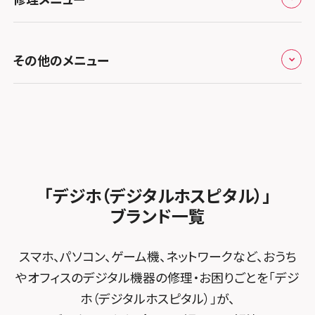
スマホスピタル西条
お知らせ
スマホスピタル福岡天神
スマホスピタル テルル新越谷
スマホスピタル 大府
スマホスピタル高槻
スマホスピタル高知
修理メニュー トップ
スマホスピタル熊本下通
スマホスピタル テルル草加花栗
スマホスピタル 西枇杷島
その他のメニュー
スマホスピタルイオンタウン茨木太田
iPhone修理メニュー
スマホスピタル GODOモバイル大分府内町
スマホスピタル テルル東川口
スマホスピタル 尾張旭
スマホスピタル江坂
加盟店募集
スマホスピタル沖縄美里
iPad修理メニュー
スマホスピタル船橋FACE
スマホスピタル ゲオデジタルベース名古屋焼山
スマホスピタルくずはモール
スタッフ募集
Android修理メニュー
スマホスピタル柏
スマホスピタル知多
スマホスピタルビオルネ枚方
法人サービス
ゲーム機修理メニュー
スマホスピタル 佐倉
スマホスピタル平和が丘
スマホスピタル住道オペラパーク
「デジホ（デジタルホスピタル）」
FCNTスマートフォン修理
スマホスピタル テルル松戸五香
MacBook修理メニュー
ブランド一覧
スマホスピタル春日井勝川
スマホスピタル東大阪ロンモール布施
POSレジ緊急サポート
スマホスピタル テルル南流山
Surface修理メニュー
スマホスピタル堺
スマホ、パソコン、ゲーム機、ネットワークなど、おうち
スマホスピタル テルル宮野木
やオフィスのデジタル機器の修理・お困りごとを「デジ
スマホスピタル 堺出張所
ホ（デジタルホスピタル）」が、
スマホスピタル千葉
スマホスピタル京都河原町