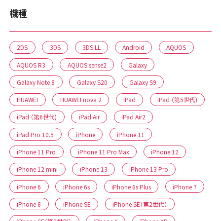
機種
2DS
3DS
3DS LL
Android
AQUOS
AQUOS R3
AQUOS sense2
Galaxy
Galaxy Note 8
Galaxy S20
Galaxy S9
HUAWEI
HUAWEI nova 2
iPad
iPad （第5世代)
iPad （第6世代)
iPad Air
iPad Air2
iPad Pro 10.5
iPhone
iPhone 11
iPhone 11 Pro
iPhone 11 Pro Max
iPhone 12
iPhone 12 mini
iPhone 13
iPhone 13 Pro
iPhone 6
iPhone 6s
iPhone 6s Plus
iPhone 7
iPhone 8
iPhone SE
iPhone SE（第2世代）