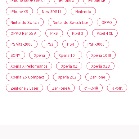
iPhone SE（第3世代）
iPhone X
iPhone XR
iPhone XS
New 3DS LL
Nintendo
Nintendo Switch
Nintendo Switch Lite
OPPO
OPPO Reno5 A
Pixel
Pixel 3
Pixel 4 XL
PS Vita-2000
PS3
PS4
PSP-3000
SONY
Xperia
Xperia 10 II
Xperia 10 IIl
Xperia X Performance
Xperia XZ
Xperia XZ3
Xperia Z5 Compact
Xperia ZL2
ZenFone
ZenFone 3 Laser
ZenFone 6
ゲーム機
その他