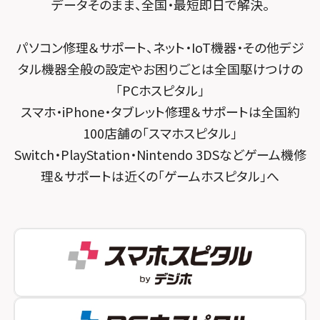
データそのまま、全国・最短即日で解決。
スマホスピタル 東京大手町
スマホスピタル by デジホ 京都駅前
パソコン修理＆サポート、ネット・IoT機器・その他デジ
スマホスピタル 大森
スマホスピタル宇治槙島
タル機器全般の設定やお困りごとは全国駆けつけの
スマホスピタル練馬
スマホスピタル烏丸
「PCホスピタル」
スマホ・iPhone・タブレット修理＆サポートは全国約
スマホスピタル 神田
スマホスピタル 京都宇治
100店舗の「スマホスピタル」
スマホスピタル三軒茶屋
スマホスピタル 福知山
Switch・PlayStation・Nintendo 3DSなどゲーム機修
理＆サポートは近くの「ゲームホスピタル」へ
スマホスピタル秋葉原
スマホスピタル神戸三宮
スマホスピタル 新宿
スマホスピタル西宮北口
スマホスピタル 自由が丘
スマホスピタル by デジホ 姫路キャスパ
スマホスピタルオリナス錦糸町
スマホスピタル伊丹
スマホスピタル テルル成増
スマホスピタル奈良生駒