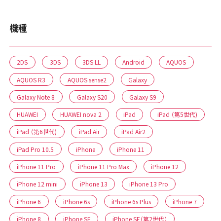
機種
2DS
3DS
3DS LL
Android
AQUOS
AQUOS R3
AQUOS sense2
Galaxy
Galaxy Note 8
Galaxy S20
Galaxy S9
HUAWEI
HUAWEI nova 2
iPad
iPad （第5世代)
iPad （第6世代)
iPad Air
iPad Air2
iPad Pro 10.5
iPhone
iPhone 11
iPhone 11 Pro
iPhone 11 Pro Max
iPhone 12
iPhone 12 mini
iPhone 13
iPhone 13 Pro
iPhone 6
iPhone 6s
iPhone 6s Plus
iPhone 7
iPhone 8
iPhone SE
iPhone SE（第2世代）