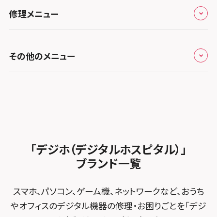
お役立ち情報
スマホスピタル 香椎九産大前
スマホスピタル テルル蒲生
スマホスピタル名古屋金山
修理メニュー
スマホスピタル難波
スマホスピタル西条
お知らせ
スマホスピタル福岡天神
スマホスピタル テルル新越谷
スマホスピタル 大府
スマホスピタル高槻
スマホスピタル高知
修理メニュー トップ
スマホスピタル熊本下通
スマホスピタル テルル草加花栗
スマホスピタル 西枇杷島
その他のメニュー
スマホスピタルイオンタウン茨木太田
iPhone修理メニュー
スマホスピタル GODOモバイル大分府内町
スマホスピタル テルル東川口
スマホスピタル 尾張旭
スマホスピタル江坂
加盟店募集
スマホスピタル沖縄美里
iPad修理メニュー
スマホスピタル船橋FACE
スマホスピタル ゲオデジタルベース名古屋焼山
スマホスピタルくずはモール
スタッフ募集
Android修理メニュー
スマホスピタル柏
スマホスピタル知多
スマホスピタルビオルネ枚方
法人サービス
ゲーム機修理メニュー
スマホスピタル 佐倉
スマホスピタル平和が丘
スマホスピタル住道オペラパーク
「デジホ（デジタルホスピタル）」
FCNTスマートフォン修理
スマホスピタル テルル松戸五香
MacBook修理メニュー
ブランド一覧
スマホスピタル春日井勝川
スマホスピタル東大阪ロンモール布施
POSレジ緊急サポート
スマホスピタル テルル南流山
Surface修理メニュー
スマホスピタル堺
スマホ、パソコン、ゲーム機、ネットワークなど、おうち
スマホスピタル テルル宮野木
やオフィスのデジタル機器の修理・お困りごとを「デジ
スマホスピタル 堺出張所