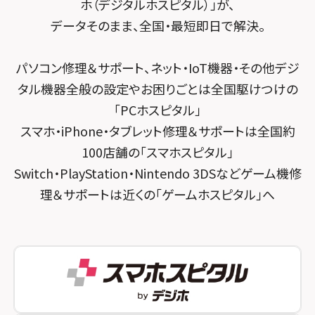
ホ（デジタルホスピタル）」が、
スマホスピタル千葉
スマホスピタル京都河原町
データそのまま、全国・最短即日で解決。
スマホスピタル 東京大手町
スマホスピタル by デジホ 京都駅前
パソコン修理＆サポート、ネット・IoT機器・その他デジ
スマホスピタル 大森
スマホスピタル宇治槙島
タル機器全般の設定やお困りごとは全国駆けつけの
スマホスピタル練馬
スマホスピタル烏丸
「PCホスピタル」
スマホ・iPhone・タブレット修理＆サポートは全国約
スマホスピタル 神田
スマホスピタル 京都宇治
100店舗の「スマホスピタル」
スマホスピタル三軒茶屋
スマホスピタル 福知山
Switch・PlayStation・Nintendo 3DSなどゲーム機修
理＆サポートは近くの「ゲームホスピタル」へ
スマホスピタル秋葉原
スマホスピタル神戸三宮
スマホスピタル 新宿
スマホスピタル西宮北口
スマホスピタル 自由が丘
スマホスピタル by デジホ 姫路キャスパ
スマホスピタルオリナス錦糸町
スマホスピタル伊丹