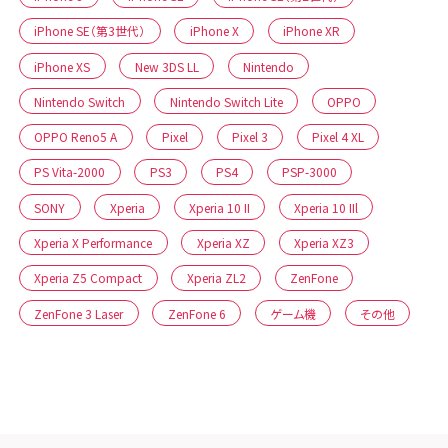
iPhone SE（第3世代）
iPhone X
iPhone XR
iPhone XS
New 3DS LL
Nintendo
Nintendo Switch
Nintendo Switch Lite
OPPO
OPPO Reno5 A
Pixel
Pixel 3
Pixel 4 XL
PS Vita-2000
PS3
PS4
PSP-3000
SONY
Xperia
Xperia 10 II
Xperia 10 IIl
Xperia X Performance
Xperia XZ
Xperia XZ3
Xperia Z5 Compact
Xperia ZL2
ZenFone
ZenFone 3 Laser
ZenFone 6
ゲーム機
その他