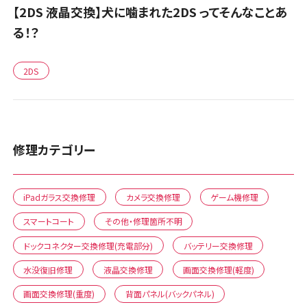
【2DS 液晶交換】犬に噛まれた2DS ってそんなことあ
る！？
2DS
修理カテゴリー
iPadガラス交換修理
カメラ交換修理
ゲーム機修理
スマートコート
その他・修理箇所不明
ドックコネクター交換修理(充電部分)
バッテリー交換修理
水没復旧修理
液晶交換修理
画面交換修理(軽度)
画面交換修理(重度)
背面パネル(バックパネル)