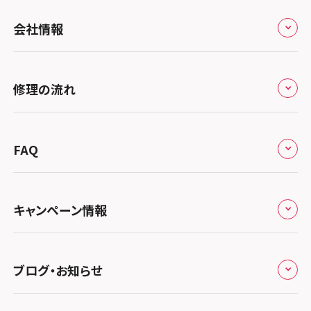
全国
会社情報
北海道・東北
修理サービスの特長
スマホスピタル大丸札幌
関東
修理の流れ
会社概要
スマホスピタル宇都宮
北陸・甲信越
来店修理の流れ
総務省登録業者
スマホスピタル 高崎
スマホスピタルアル・プラザ小松
東海
FAQ
郵送修理の流れ
スマホスピタル鴻巣
特定商取引法に関する表記
スマホスピタル 北陸総合修理センター
スマホスピタル岐阜
関西
よくあるご質問
スマホスピタル テルル三芳
スマホスピタル 長野
プライバシーポリシー
スマホスピタル 浜松
スマホスピタル 大阪梅田
キャンペーン情報
中国・四国
スマホスピタル 熊谷
スマホスピタル静岡パルコ
郵送修理依頼
スマホスピタル by デジホ 梅田地下（うめちか）
スマホスピタル 松江
九州・沖縄
ノートン申込みキャンペーン
スマホスピタル ゲオデジタルベース川口元郷
スマホスピタル 藤枝
スマホスピタル京橋
ブログ・お知らせ
スマホスピタル岡山駅前
スマホスピタル by デジホ マークイズ福岡もも
ち
キャンペーン一覧
スマホスピタル埼玉大宮
スマホスピタル名古屋駅前
スマホスピタル by デジホ天王寺ミオ
スマホスピタル高松