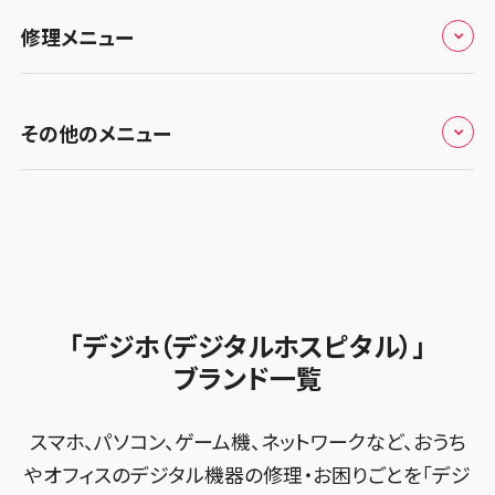
お役立ち情報
スマホスピタル 香椎九産大前
スマホスピタル テルル蒲生
スマホスピタル名古屋金山
修理メニュー
スマホスピタル難波
スマホスピタル西条
お知らせ
スマホスピタル福岡天神
スマホスピタル テルル新越谷
スマホスピタル 大府
スマホスピタル高槻
スマホスピタル高知
修理メニュー トップ
スマホスピタル熊本下通
スマホスピタル テルル草加花栗
スマホスピタル 西枇杷島
その他のメニュー
スマホスピタルイオンタウン茨木太田
iPhone修理メニュー
スマホスピタル GODOモバイル大分府内町
スマホスピタル テルル東川口
スマホスピタル 尾張旭
スマホスピタル江坂
加盟店募集
スマホスピタル沖縄美里
iPad修理メニュー
スマホスピタル船橋FACE
スマホスピタル ゲオデジタルベース名古屋焼山
スマホスピタルくずはモール
スタッフ募集
Android修理メニュー
スマホスピタル柏
スマホスピタル知多
スマホスピタルビオルネ枚方
法人サービス
ゲーム機修理メニュー
スマホスピタル 佐倉
スマホスピタル平和が丘
スマホスピタル住道オペラパーク
「デジホ（デジタルホスピタル）」
FCNTスマートフォン修理
スマホスピタル テルル松戸五香
MacBook修理メニュー
ブランド一覧
スマホスピタル春日井勝川
スマホスピタル東大阪ロンモール布施
POSレジ緊急サポート
スマホスピタル テルル南流山
Surface修理メニュー
スマホスピタル堺
スマホ、パソコン、ゲーム機、ネットワークなど、おうち
スマホスピタル テルル宮野木
やオフィスのデジタル機器の修理・お困りごとを「デジ
スマホスピタル 堺出張所