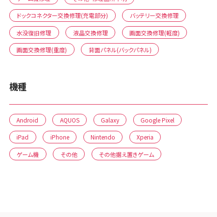
ドックコネクター交換修理(充電部分)
バッテリー交換修理
水没復旧修理
液晶交換修理
画面交換修理(軽度)
画面交換修理(重度)
背面パネル(バックパネル)
機種
Android
AQUOS
Galaxy
Google Pixel
iPad
iPhone
Nintendo
Xperia
ゲーム機
その他
その他据え置きゲーム