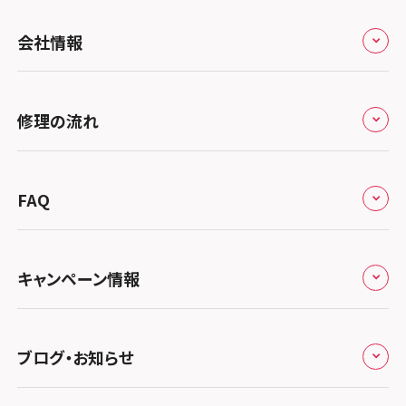
全国
会社情報
北海道・東北
修理サービスの特長
スマホスピタル大丸札幌
関東
修理の流れ
会社概要
スマホスピタル宇都宮
北陸・甲信越
来店修理の流れ
総務省登録業者
スマホスピタル 高崎
スマホスピタルアル・プラザ小松
東海
FAQ
郵送修理の流れ
スマホスピタル鴻巣
特定商取引法に関する表記
スマホスピタル 北陸総合修理センター
スマホスピタル岐阜
関西
よくあるご質問
スマホスピタル テルル三芳
スマホスピタル 長野
プライバシーポリシー
スマホスピタル 浜松
スマホスピタル 大阪梅田
キャンペーン情報
中国・四国
スマホスピタル 熊谷
スマホスピタル静岡パルコ
郵送修理依頼
スマホスピタル by デジホ 梅田地下（うめちか）
スマホスピタル 松江
九州・沖縄
ノートン申込みキャンペーン
スマホスピタル ゲオデジタルベース川口元郷
スマホスピタル 藤枝
スマホスピタル京橋
ブログ・お知らせ
スマホスピタル岡山駅前
スマホスピタル by デジホ マークイズ福岡もも
ち
キャンペーン一覧
スマホスピタル埼玉大宮
スマホスピタル名古屋駅前
スマホスピタル by デジホ天王寺ミオ
スマホスピタル高松