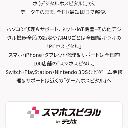
ホ（デジタルホスピタル）」が、
スマホスピタル千葉
スマホスピタル京都河原町
データそのまま、全国・最短即日で解決。
スマホスピタル 東京大手町
スマホスピタル by デジホ 京都駅前
パソコン修理＆サポート、ネット・IoT機器・その他デジ
スマホスピタル 大森
スマホスピタル宇治槙島
タル機器全般の設定やお困りごとは全国駆けつけの
スマホスピタル練馬
スマホスピタル烏丸
「PCホスピタル」
スマホ・iPhone・タブレット修理＆サポートは全国約
スマホスピタル 神田
スマホスピタル 京都宇治
100店舗の「スマホスピタル」
スマホスピタル三軒茶屋
スマホスピタル 福知山
Switch・PlayStation・Nintendo 3DSなどゲーム機修
理＆サポートは近くの「ゲームホスピタル」へ
スマホスピタル秋葉原
スマホスピタル神戸三宮
スマホスピタル 新宿
スマホスピタル西宮北口
スマホスピタル 自由が丘
スマホスピタル by デジホ 姫路キャスパ
スマホスピタルオリナス錦糸町
スマホスピタル伊丹