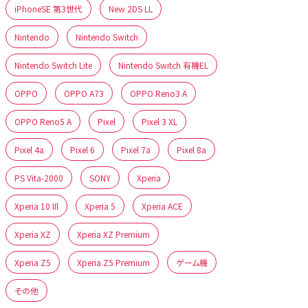
iPhoneSE 第3世代
New 2DS LL
Nintendo
Nintendo Switch
Nintendo Switch Lite
Nintendo Switch 有機EL
OPPO
OPPO A73
OPPO Reno3 A
OPPO Reno5 A
Pixel
Pixel 3 XL
Pixel 4a
Pixel 6
Pixel 7a
Pixel 8a
PS Vita-2000
SONY
Xperia
Xperia 10 IIl
Xperia 5
Xperia ACE
Xperia XZ
Xperia XZ Premium
Xperia Z5
Xperia Z5 Premium
ゲーム機
その他