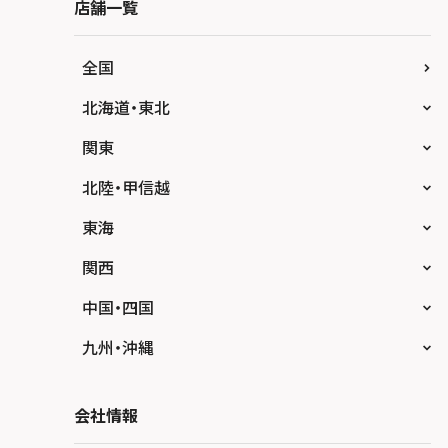
店舗一覧
全国
北海道・東北
スマホスピタル大丸札幌
関東
スマホスピタル宇都宮
北陸・甲信越
スマホスピタル 高崎
スマホスピタルアル・プラザ小松
東海
スマホスピタル鴻巣
スマホスピタル 北陸総合修理センター
スマホスピタル岐阜
関西
スマホスピタル テルル三芳
スマホスピタル 長野
スマホスピタル 浜松
スマホスピタル 大阪梅田
中国・四国
スマホスピタル 熊谷
スマホスピタル静岡パルコ
スマホスピタル by デジホ 梅田地下（うめち
スマホスピタル 松江
九州・沖縄
か）
スマホスピタル ゲオデジタルベース川口元郷
スマホスピタル 藤枝
スマホスピタル岡山駅前
スマホスピタル by デジホ マークイズ福岡も
スマホスピタル京橋
もち
スマホスピタル埼玉大宮
会社情報
スマホスピタル名古屋駅前
スマホスピタル高松
スマホスピタル by デジホ天王寺ミオ
スマホスピタル 香椎九産大前