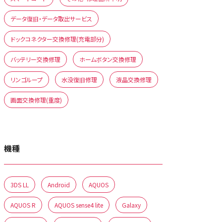
データ復旧・データ取出サービス
ドックコネクター交換修理(充電部分)
バッテリー交換修理
ホームボタン交換修理
リンゴループ
水没復旧修理
液晶交換修理
画面交換修理(重度)
機種
3DS LL
Android
AQUOS
AQUOS R
AQUOS sense4 lite
Galaxy