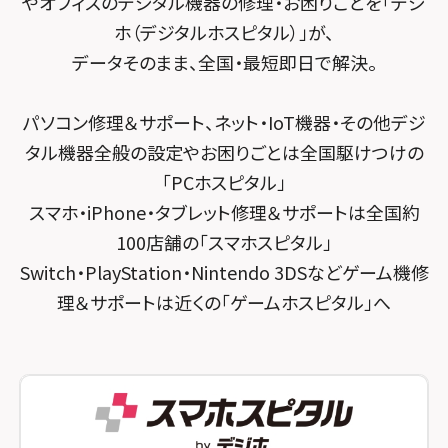
やオフィスのデジタル機器の修理・お困りごとを「デジ
スマホスピタル 堺出張所
スマホスピタル 登戸・向ヶ丘遊園
ホ（デジタルホスピタル）」が、
スマホスピタル千葉
スマホスピタル京都河原町
データそのまま、全国・最短即日で解決。
スマホスピタル 武蔵小杉
スマホスピタル 東京大手町
スマホスピタル by デジホ 京都駅前
スマホスピタル横浜駅前
パソコン修理＆サポート、ネット・IoT機器・その他デジ
スマホスピタル 大森
スマホスピタル宇治槙島
タル機器全般の設定やお困りごとは全国駆けつけの
スマホスピタル横浜関内
スマホスピタル練馬
スマホスピタル烏丸
「PCホスピタル」
スマホスピタル テルル上大岡
スマホ・iPhone・タブレット修理＆サポートは全国約
スマホスピタル 神田
スマホスピタル 京都宇治
100店舗の「スマホスピタル」
スマホスピタル三軒茶屋
スマホスピタル 福知山
Switch・PlayStation・Nintendo 3DSなどゲーム機修
理＆サポートは近くの「ゲームホスピタル」へ
スマホスピタル秋葉原
スマホスピタル神戸三宮
スマホスピタル 新宿
スマホスピタル西宮北口
スマホスピタル 自由が丘
スマホスピタル by デジホ 姫路キャスパ
スマホスピタルオリナス錦糸町
スマホスピタル伊丹