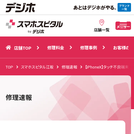
修理料金
修理事例
お客様の声
店舗TOP
メニュー
店舗一覧
修理料金
修理事例
お客様の声
店舗TOP
TOP
スマホスピタル江坂
修理速報
【iPhoneX】タッチ不良端
修理速報