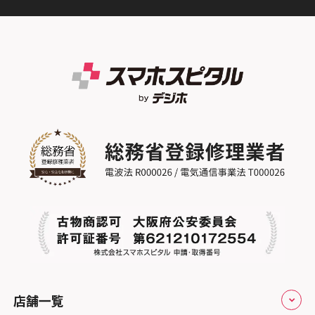
スマホスピタル高槻
スマホスピタル 西枇杷島
スマホスピタル テルル草加花栗
スマホスピタル熊本下通
スマホスピタルイオンタウン茨木太田
スマホスピタル 尾張旭
スマホスピタル テルル東川口
スマホスピタル GODOモバイル大分府内町
スマホスピタル江坂
スマホスピタル ゲオデジタルベース名古屋
スマホスピタル船橋FACE
スマホスピタル沖縄美里
焼山
スマホスピタルくずはモール
スマホスピタル柏
スマホスピタル知多
スマホスピタルビオルネ枚方
スマホスピタル 佐倉
スマホスピタル平和が丘
スマホスピタル住道オペラパーク
スマホスピタル テルル松戸五香
スマホスピタル春日井勝川
スマホスピタル東大阪ロンモール布施
スマホスピタル テルル南流山
スマホスピタル堺
スマホスピタル テルル宮野木
スマホスピタル 堺出張所
スマホスピタル千葉
店舗一覧
スマホスピタル京都河原町
スマホスピタル 東京大手町