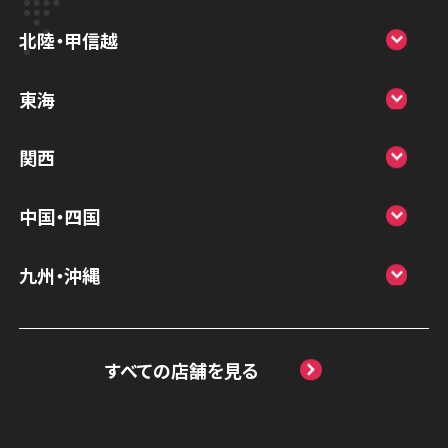
スマホスピタル宇都宮
北陸・甲信越
スマホスピタル 高崎
スマホスピタルアル・プラザ小松
東海
スマホスピタル鴻巣
スマホスピタル 北陸総合修理センター
スマホスピタル岐阜
関西
スマホスピタル テルル三芳
スマホスピタル 長野
スマホスピタル 浜松
スマホスピタル 大阪梅田
スマホスピタル 熊谷
中国・四国
スマホスピタル静岡パルコ
スマホスピタル by デジホ 梅田地下（うめち
スマホスピタル ゲオデジタルベース川口元
スマホスピタル 松江
九州・沖縄
か）
スマホスピタル 藤枝
郷
スマホスピタル岡山駅前
スマホスピタル by デジホ マークイズ福岡
スマホスピタル京橋
スマホスピタル名古屋駅前
スマホスピタル埼玉大宮
ももち
スマホスピタル高松
すべての店舗を見る
スマホスピタル by デジホ天王寺ミオ
スマホスピタル名古屋金山
スマホスピタル テルル蒲生
スマホスピタル 香椎九産大前
スマホスピタル西条
スマホスピタル難波
スマホスピタル 大府
スマホスピタル テルル新越谷
スマホスピタル福岡天神
スマホスピタル高知