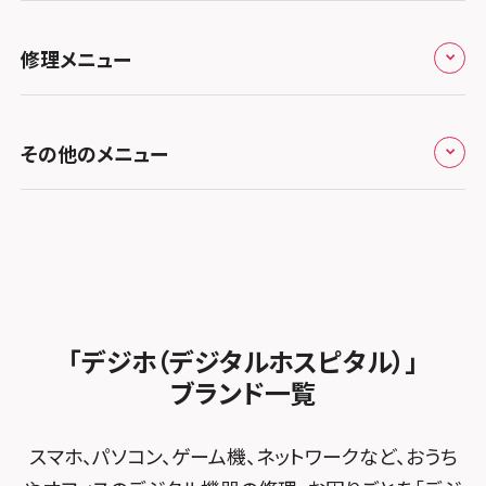
スマホスピタル奈良生駒
スマホスピタル埼玉大宮
スマホスピタル名古屋駅前
スマホスピタル by デジホ天王寺ミオ
スマホスピタル池袋
スマホスピタル高松
お役立ち情報
スマホスピタル 香椎九産大前
スマホスピタル テルル蒲生
スマホスピタル和歌山
スマホスピタル名古屋金山
修理メニュー
スマホスピタル難波
スマホスピタル西条
スマホスピタル八王子
お知らせ
スマホスピタル福岡天神
スマホスピタル テルル新越谷
スマホスピタル 大府
スマホスピタル高槻
スマホスピタル高知
スマホスピタル町田
修理メニュー トップ
スマホスピタル熊本下通
スマホスピタル テルル草加花栗
スマホスピタル 西枇杷島
その他のメニュー
スマホスピタルイオンタウン茨木太田
スマホスピタル吉祥寺
iPhone修理メニュー
スマホスピタル GODOモバイル大分府内町
スマホスピタル テルル東川口
スマホスピタル 尾張旭
スマホスピタル江坂
スマホスピタル立川
加盟店募集
スマホスピタル沖縄美里
iPad修理メニュー
スマホスピタル船橋FACE
スマホスピタル ゲオデジタルベース名古屋焼山
スマホスピタルくずはモール
スマホスピタル厚木ガーデンシティ
スタッフ募集
Android修理メニュー
スマホスピタル柏
スマホスピタル知多
スマホスピタルビオルネ枚方
スマホスピタルイオン相模原
法人サービス
ゲーム機修理メニュー
スマホスピタル 佐倉
スマホスピタル平和が丘
スマホスピタル住道オペラパーク
「デジホ（デジタルホスピタル）」
スマホスピタル藤沢
FCNTスマートフォン修理
スマホスピタル テルル松戸五香
MacBook修理メニュー
ブランド一覧
スマホスピタル春日井勝川
スマホスピタル東大阪ロンモール布施
スマホスピタル 小田原
POSレジ緊急サポート
スマホスピタル テルル南流山
Surface修理メニュー
スマホスピタル堺
スマホ、パソコン、ゲーム機、ネットワークなど、おうち
スマホスピタル たまプラーザ駅前
スマホスピタル テルル宮野木