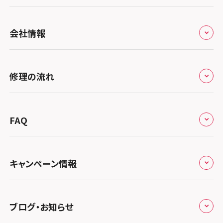
スマホスピタル by デジホ 京都駅前
スマホスピタル 大森
全国
会社情報
スマホスピタル宇治槙島
スマホスピタル練馬
北海道・東北
スマホスピタル烏丸
スマホスピタル 神田
修理サービスの特長
スマホスピタル大丸札幌
関東
修理の流れ
スマホスピタル 京都宇治
スマホスピタル三軒茶屋
会社概要
スマホスピタル宇都宮
北陸・甲信越
スマホスピタル 福知山
来店修理の流れ
スマホスピタル秋葉原
総務省登録業者
スマホスピタル 高崎
スマホスピタルアル・プラザ小松
東海
FAQ
スマホスピタル神戸三宮
郵送修理の流れ
スマホスピタル 新宿
スマホスピタル鴻巣
特定商取引法に関する表記
スマホスピタル 北陸総合修理センター
スマホスピタル岐阜
関西
よくあるご質問
スマホスピタル西宮北口
スマホスピタル テルル三芳
スマホスピタル 自由が丘
スマホスピタル 長野
プライバシーポリシー
スマホスピタル 浜松
スマホスピタル 大阪梅田
キャンペーン情報
中国・四国
スマホスピタル by デジホ 姫路キャスパ
スマホスピタル 熊谷
スマホスピタルオリナス錦糸町
スマホスピタル静岡パルコ
郵送修理依頼
スマホスピタル by デジホ 梅田地下（うめちか）
スマホスピタル 松江
九州・沖縄
ノートン申込みキャンペーン
スマホスピタル伊丹
スマホスピタル ゲオデジタルベース川口元郷
スマホスピタル 藤枝
スマホスピタル テルル成増
スマホスピタル京橋
ブログ・お知らせ
スマホスピタル岡山駅前
スマホスピタル by デジホ マークイズ福岡もも
ち
キャンペーン一覧