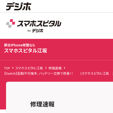
スマホスピタル江坂
店舗TOP
修理料金
修理事例
お客様の声
お知
即日iPhone修理なら
スマホスピタル江坂
TOP
スマホスピタル江坂
修理速報
【Switch】起動不可端末、バッテリー交換で改善！！ （スマホスピタル江坂
修理速報