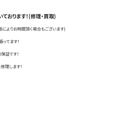
ております！(修理・買取)
状態によりお時間頂く場合もございます)
張ってます！
月保証です！
ま修理します！