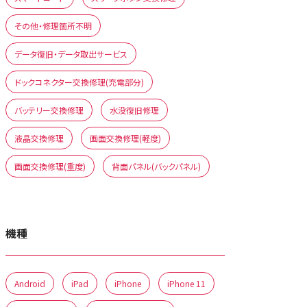
その他・修理箇所不明
データ復旧・データ取出サービス
ドックコネクター交換修理(充電部分)
バッテリー交換修理
水没復旧修理
液晶交換修理
画面交換修理(軽度)
画面交換修理(重度)
背面パネル(バックパネル)
機種
Android
iPad
iPhone
iPhone 11