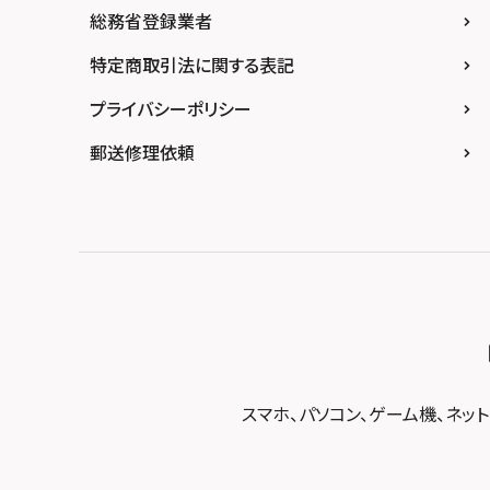
総務省登録業者
スマホスピタルイオンタウン茨木太田
スマホスピタル GODOモバイル大分府内町
スマホスピタル テルル東川口
スマホスピタル 尾張旭
スマホスピタル江坂
特定商取引法に関する表記
スマホスピタル沖縄美里
スマホスピタル船橋FACE
スマホスピタル ゲオデジタルベース名古屋焼
山
スマホスピタルくずはモール
プライバシーポリシー
スマホスピタル柏
スマホスピタル知多
スマホスピタルビオルネ枚方
郵送修理依頼
スマホスピタル 佐倉
スマホスピタル平和が丘
スマホスピタル住道オペラパーク
スマホスピタル テルル松戸五香
スマホスピタル春日井勝川
スマホスピタル東大阪ロンモール布施
スマホスピタル テルル南流山
スマホスピタル堺
スマホスピタル テルル宮野木
スマホスピタル 堺出張所
スマホスピタル千葉
スマホスピタル京都河原町
スマホスピタル 東京大手町
スマホスピタル by デジホ 京都駅前
スマホスピタル 大森
スマホ、パソコン、ゲーム機、ネッ
スマホスピタル宇治槙島
スマホスピタル練馬
スマホスピタル烏丸
スマホスピタル 神田