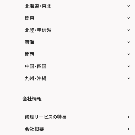
北海道・東北
スマホスピタル大丸札幌
関東
スマホスピタル宇都宮
北陸・甲信越
スマホスピタル 高崎
スマホスピタルアル・プラザ小松
東海
スマホスピタル鴻巣
スマホスピタル 北陸総合修理センター
スマホスピタル岐阜
関西
スマホスピタル テルル三芳
スマホスピタル 長野
スマホスピタル 浜松
スマホスピタル 大阪梅田
中国・四国
スマホスピタル 熊谷
スマホスピタル静岡パルコ
スマホスピタル by デジホ 梅田地下（うめち
スマホスピタル 松江
九州・沖縄
か）
スマホスピタル ゲオデジタルベース川口元郷
スマホスピタル 藤枝
スマホスピタル岡山駅前
スマホスピタル by デジホ マークイズ福岡も
スマホスピタル京橋
もち
スマホスピタル埼玉大宮
会社情報
スマホスピタル名古屋駅前
スマホスピタル高松
スマホスピタル by デジホ天王寺ミオ
スマホスピタル 香椎九産大前
スマホスピタル テルル蒲生
スマホスピタル名古屋金山
スマホスピタル西条
修理サービスの特長
スマホスピタル難波
スマホスピタル福岡天神
スマホスピタル テルル新越谷
スマホスピタル 大府
スマホスピタル高知
会社概要
スマホスピタル高槻
スマホスピタル熊本下通
スマホスピタル テルル草加花栗
スマホスピタル 西枇杷島