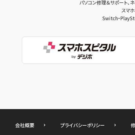
パソコン修理＆サポート、ネ
スマホスピタル 京都宇治
スマホ
スマホスピタル三軒茶屋
Switch・Pl
スマホスピタル 福知山
スマホスピタル秋葉原
スマホスピタル神戸三宮
スマホスピタル 新宿
スマホスピタル西宮北口
スマホスピタル 自由が丘
スマホスピタル by デジホ 姫路キャスパ
スマホスピタルオリナス錦糸町
スマホスピタル伊丹
スマホスピタル テルル成増
スマホスピタル奈良生駒
スマホスピタル池袋
スマホスピタル和歌山
スマホスピタル八王子
スマホスピタル町田
スマホスピタル吉祥寺
会社概要
プライバシーポリシー
スマホスピタル立川