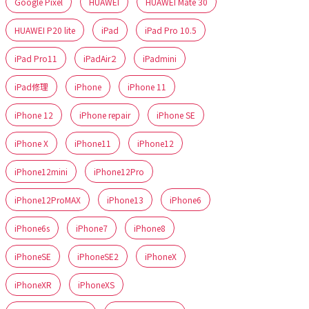
Google Pixel
HUAWEI
HUAWEI Mate 30
HUAWEI P20 lite
iPad
iPad Pro 10.5
iPad Pro11
iPadAir２
iPadmini
iPad修理
iPhone
iPhone 11
iPhone 12
iPhone repair
iPhone SE
iPhone X
iPhone11
iPhone12
iPhone12mini
iPhone12Pro
iPhone12ProMAX
iPhone13
iPhone6
iPhone6s
iPhone7
iPhone8
iPhoneSE
iPhoneSE2
iPhoneX
iPhoneXR
iPhoneXS