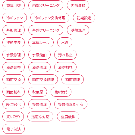
充電回復
内部クリーニング
内部清掃
冷却ファン
冷却ファン交換修理
初期設定
基板修理
基盤クリーニング
基盤洗浄
接続不良
本体レール
水没
水没修理
水没復旧
汚れ防止
液晶交換
液晶修理
液晶割れ
画面交換
画面交換修理
画面修理
画面割れ
秋葉原
第8世代
経年劣化
複数修理
複数修理割引有
買い取り
迅速な対応
重度破損
電子決済