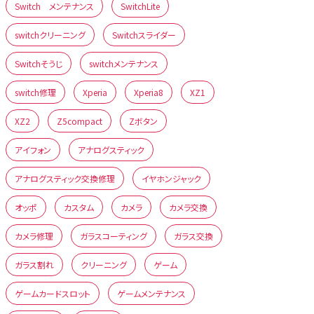
Switch メンテナンス
SwitchLite
switchクリーニング
Switchスライダー
Switchそうじ
switchメンテナンス
switch修理
Xperia
Xperia8
XZ1
XZ2
Z5compact
Zボタン
アイフォン
アナログスティック
アナログスティック交換修理
イヤホンジャック
オッポ
カスタム
カメラ
カメラ交換
カメラ修理
ガラスコーティング
ガラス交換
ガラス割れ
クリーニング
ゲーム
ゲームカードスロット
ゲームメンテナンス