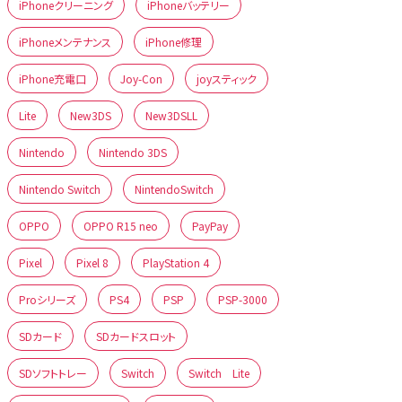
iPhoneクリーニング
iPhoneバッテリー
iPhoneメンテナンス
iPhone修理
iPhone充電口
Joy-Con
joyスティック
Lite
New3DS
New3DSLL
Nintendo
Nintendo 3DS
Nintendo Switch
NintendoSwitch
OPPO
OPPO R15 neo
PayPay
Pixel
Pixel 8
PlayStation 4
Proシリーズ
PS4
PSP
PSP-3000
SDカード
SDカードスロット
SDソフトトレー
Switch
Switch Lite