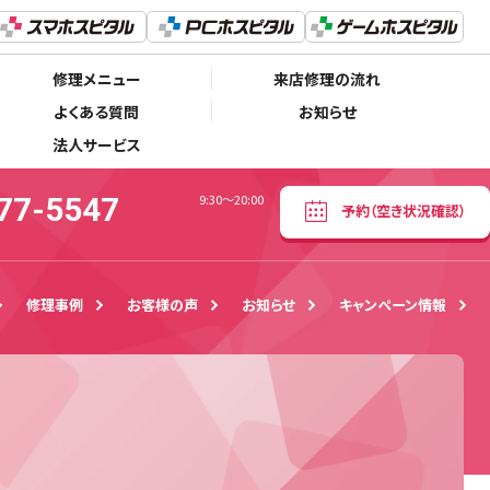
03-5577-5547
予約
（空き状況確認）
9:30〜20:00
修理メニュー
来店修理の流れ
よくある質問
お知らせ
法人サービス
77-5547
9:30〜20:00
予約
（空き状況確認）
修理事例
お客様の声
お知らせ
キャンペーン情報