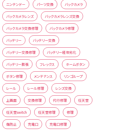
ニンテンドー
パーツ交換
バックカメラ
バックカメラレンズ
バックカメラレンズ交換
バックカメラ交換修理
バックカメラ修理
バッテリー
バッテリー交換
バッテリー交換修理
バッテリー経年劣化
バッテリー膨張
フレックス
ホームボタン
ボタン修理
メンテナンス
リンゴループ
レール
レール修理
レンズ交換
上画面
交換修理
代行修理
任天堂
任天堂switch
任天堂修理
修理
傷防止
充電口
充電口修理