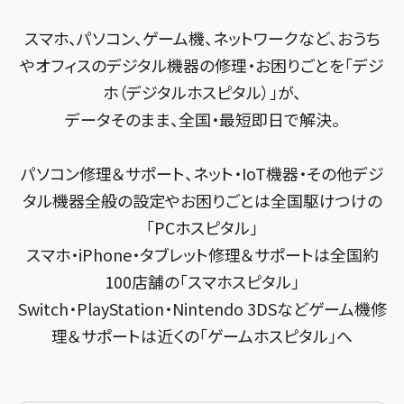
POSレジ緊急サポート
スマホスピタル テルル南流山
Surface修理メニュー
スマホスピタル堺
スマホ、パソコン、ゲーム機、ネットワークなど、おうち
スマホスピタル テルル宮野木
やオフィスのデジタル機器の修理・お困りごとを「デジ
スマホスピタル 堺出張所
ホ（デジタルホスピタル）」が、
スマホスピタル千葉
スマホスピタル京都河原町
データそのまま、全国・最短即日で解決。
スマホスピタル 東京大手町
スマホスピタル by デジホ 京都駅前
パソコン修理＆サポート、ネット・IoT機器・その他デジ
スマホスピタル 大森
スマホスピタル宇治槙島
タル機器全般の設定やお困りごとは全国駆けつけの
スマホスピタル練馬
スマホスピタル烏丸
「PCホスピタル」
スマホ・iPhone・タブレット修理＆サポートは全国約
スマホスピタル 神田
スマホスピタル 京都宇治
100店舗の「スマホスピタル」
スマホスピタル三軒茶屋
スマホスピタル 福知山
Switch・PlayStation・Nintendo 3DSなどゲーム機修
理＆サポートは近くの「ゲームホスピタル」へ
スマホスピタル秋葉原
スマホスピタル神戸三宮
スマホスピタル 新宿
スマホスピタル西宮北口