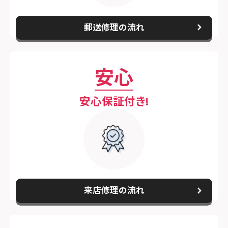
スマホスピタル練馬
スマホスピタル烏丸
スマホスピタル 神田
郵送修理の流れ
スマホスピタル 京都宇治
スマホスピタル三軒茶屋
スマホスピタル 福知山
安心
スマホスピタル秋葉原
スマホスピタル神戸三宮
スマホスピタル 新宿
安心保証付き!
スマホスピタル西宮北口
スマホスピタル 自由が丘
スマホスピタル by デジホ 姫路キャスパ
スマホスピタルオリナス錦糸町
スマホスピタル伊丹
スマホスピタル テルル成増
スマホスピタル奈良生駒
来店修理の流れ
スマホスピタル池袋
スマホスピタル和歌山
スマホスピタル八王子