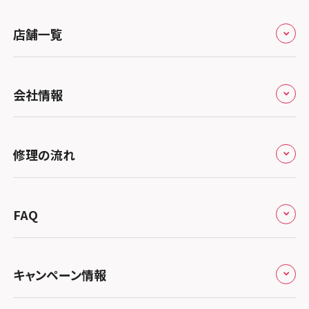
明をさせていただきます。
郵送料金は修理金額によって異なりま
店舗一覧
す、郵送修理お問合せの際に詳細をお伝
えいたします。
全国
会社情報
北海道・東北
修理サービスの特長
スマホスピタル大丸札幌
関東
修理の流れ
会社概要
スマホスピタル宇都宮
北陸・甲信越
来店修理の流れ
総務省登録業者
スマホスピタル 高崎
スマホスピタルアル・プラザ小松
東海
FAQ
郵送修理の流れ
スマホスピタル鴻巣
特定商取引法に関する表記
スマホスピタル 北陸総合修理センター
スマホスピタル岐阜
関西
よくあるご質問
スマホスピタル テルル三芳
スマホスピタル 長野
プライバシーポリシー
スマホスピタル 浜松
スマホスピタル 大阪梅田
キャンペーン情報
中国・四国
スマホスピタル 熊谷
スマホスピタル静岡パルコ
郵送修理依頼
スマホスピタル by デジホ 梅田地下（うめちか）
スマホスピタル 松江
九州・沖縄