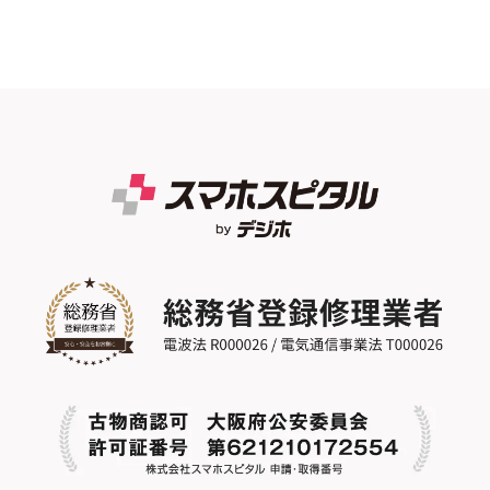
お伝えいたします。修理費用はiPhoneの
す。
機種や修理箇所によって変わりますので
まずはお気軽にご相談ください。
詳しくは修理料金表をご覧いただくか、掲
載の無い機種は店舗へご連絡ください。
尚、修理費用以外で作業費やパーツ代な
ど、記載のない料金を請求することはご
ざいません。
【郵送修理の場合】
お送りいただいた端末が店舗に届き次
第修理作業となります、動作等に問題が
なければお届けいただいた当日～翌日
までにはご返送させていただきます。実
際の端末を確認してその他の異常やお見
積もりに変動がある場合はご連絡・ご説