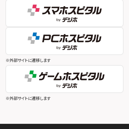
スマホスピタル 自由が丘
スマホスピタル by デジホ 姫路キャスパ
スマホスピタルオリナス錦糸町
スマホスピタル伊丹
スマホスピタル テルル成増
スマホスピタル奈良生駒
スマホスピタル池袋
スマホスピタル和歌山
スマホスピタル八王子
※外部サイトに遷移します
スマホスピタル町田
スマホスピタル吉祥寺
スマホスピタル立川
※外部サイトに遷移します
スマホスピタル厚木ガーデンシティ
スマホスピタルイオン相模原