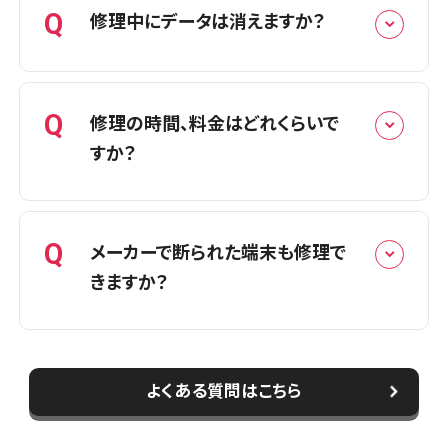
Q
修理中にデータは消えますか？
スマホスピタル横浜駅前
スマホスピタル横浜関内
A
基本的にデータはそのままで修理可能
Q
修理の時間、料金はどれくらいで
スマホスピタル テルル上大岡
です。
すか？
スマホスピタルでは、データが保存され
ている基板はそのままに、故障した部品
のみを交換する修理を行っています。その
A
【店頭修理の場合】
Q
メーカーで断られた端末も修理で
ため、多くの場合はデータを消さずに修
iPhone修理の場合はほとんどの修理で
きますか？
理できます。
３０分〜１時間程度となります。iPhone
ただし、端末の状態や故障内容によって
以外の修理時間は、在庫状況や混雑状
は予期せぬ不具合が発生する可能性も
況によって、異なりますので直接ご希望の
A
はい、修理できる可能性があります。
あるため、事前のバックアップをおすすめ
よくある質問はこちら
店舗までお電話でお問い合わせくださ
メーカーや他店で修理不可と判断され
しております。
い。ご依頼の際におおよその作業時間を
た端末でも、多数の修理実績がございま