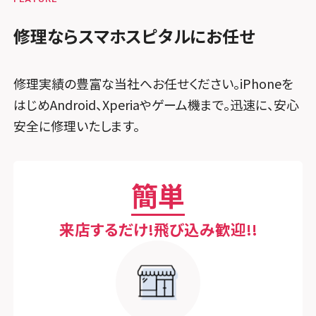
スマホスピタル GODOモバイル大分府内町
スマホスピタル江坂
スマホスピタル ゲオデジタルベース名古屋
スマホスピタル船橋FACE
修理ならスマホスピタルにお任せ
スマホスピタル沖縄美里
焼山
スマホスピタルくずはモール
スマホスピタル柏
スマホスピタル知多
修理実績の豊富な当社へお任せください。iPhoneを
スマホスピタルビオルネ枚方
スマホスピタル 佐倉
はじめAndroid、Xperiaやゲーム機まで。迅速に、安心
スマホスピタル平和が丘
スマホスピタル住道オペラパーク
スマホスピタル テルル松戸五香
安全に修理いたします。
スマホスピタル春日井勝川
スマホスピタル東大阪ロンモール布施
スマホスピタル テルル南流山
スマホスピタル堺
簡単
スマホスピタル テルル宮野木
スマホスピタル 堺出張所
スマホスピタル千葉
来店するだけ!飛び込み歓迎!!
スマホスピタル京都河原町
スマホスピタル 東京大手町
スマホスピタル by デジホ 京都駅前
スマホスピタル 大森
スマホスピタル宇治槙島