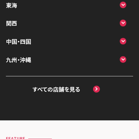
スマホスピタルアル・プラザ小松
東海
スマホスピタル鴻巣
スマホスピタル 北陸総合修理センター
スマホスピタル岐阜
関西
スマホスピタル テルル三芳
スマホスピタル 長野
スマホスピタル 浜松
スマホスピタル 大阪梅田
スマホスピタル 熊谷
中国・四国
スマホスピタル静岡パルコ
スマホスピタル by デジホ 梅田地下（うめち
スマホスピタル ゲオデジタルベース川口元
スマホスピタル 松江
九州・沖縄
か）
スマホスピタル 藤枝
郷
スマホスピタル岡山駅前
スマホスピタル by デジホ マークイズ福岡
スマホスピタル京橋
スマホスピタル名古屋駅前
スマホスピタル埼玉大宮
ももち
スマホスピタル高松
すべての店舗を見る
スマホスピタル by デジホ天王寺ミオ
スマホスピタル名古屋金山
スマホスピタル テルル蒲生
スマホスピタル 香椎九産大前
スマホスピタル西条
スマホスピタル難波
スマホスピタル 大府
スマホスピタル テルル新越谷
スマホスピタル福岡天神
スマホスピタル高知
スマホスピタル高槻
スマホスピタル 西枇杷島
スマホスピタル テルル草加花栗
スマホスピタル熊本下通
スマホスピタルイオンタウン茨木太田
スマホスピタル 尾張旭
スマホスピタル テルル東川口
FEATURE