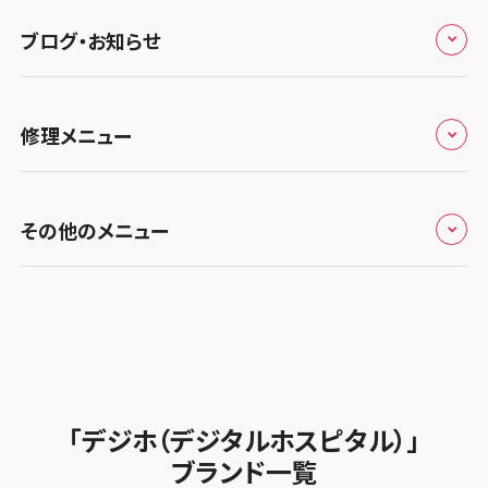
ノートン申込みキャンペーン
スマホスピタル ゲオデジタルベース川口元郷
スマホスピタル 藤枝
スマホスピタル京橋
ブログ・お知らせ
スマホスピタル岡山駅前
スマホスピタル by デジホ マークイズ福岡もも
ち
キャンペーン一覧
スマホスピタル埼玉大宮
スマホスピタル名古屋駅前
スマホスピタル by デジホ天王寺ミオ
スマホスピタル高松
お役立ち情報
スマホスピタル 香椎九産大前
スマホスピタル テルル蒲生
スマホスピタル名古屋金山
修理メニュー
スマホスピタル難波
スマホスピタル西条
お知らせ
スマホスピタル福岡天神
スマホスピタル テルル新越谷
スマホスピタル 大府
スマホスピタル高槻
スマホスピタル高知
修理メニュー トップ
スマホスピタル熊本下通
スマホスピタル テルル草加花栗
スマホスピタル 西枇杷島
その他のメニュー
スマホスピタルイオンタウン茨木太田
iPhone修理メニュー
スマホスピタル GODOモバイル大分府内町
スマホスピタル テルル東川口
スマホスピタル 尾張旭
スマホスピタル江坂
加盟店募集
スマホスピタル沖縄美里
iPad修理メニュー
スマホスピタル船橋FACE
スマホスピタル ゲオデジタルベース名古屋焼山
スマホスピタルくずはモール
スタッフ募集
Android修理メニュー
スマホスピタル柏
スマホスピタル知多
スマホスピタルビオルネ枚方
法人サービス
ゲーム機修理メニュー
スマホスピタル 佐倉
スマホスピタル平和が丘
スマホスピタル住道オペラパーク
「デジホ（デジタルホスピタル）」
FCNTスマートフォン修理
スマホスピタル テルル松戸五香
MacBook修理メニュー
ブランド一覧
スマホスピタル春日井勝川
スマホスピタル東大阪ロンモール布施